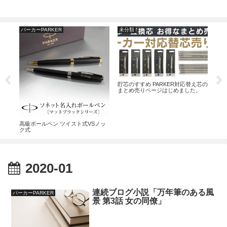
パーカーPARKER
未分類
パー
珍し
貯芯のすすめ PARKER対応替え芯の
チフ
まとめ売りページはじめました。
！！
高級ボールペン ツイスト式VSノッ
ク式
2020-01
連続ブログ小説「万年筆のある風
パーカーPARKER
景 第3話 女の同僚」