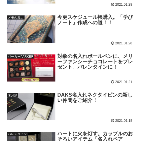
2021.01.29
今更スケジュール帳購入。「学び
メモの魔力
ノート」作成への道！！
2021.01.28
対象の名入れボールペンに、メリ
パーカーPARKER
ーファンシーチョコレートをプレ
ゼント。バレンタインに！
2021.01.21
DAKS名入れネクタイピンの新し
未分類
い仲間をご紹介！
2021.01.18
ハートに火を灯す。カップルのお
バレンタイン
そろいアイテム「名入れペア