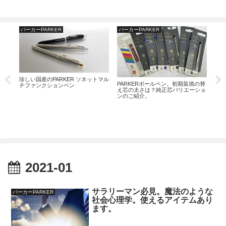
パーカーPARKER
パーカーPARKER
名
珍しい国産のPARKER ソネットマル
。素
PARKERボールペン。初期装填の替
名入
チファンクションペン
え芯の太さは？純正芯バリエーショ
でも
ンのご紹介。
わか
2021-01
サラリーマン必見。魔法のような
パーカーPARKER
社会心理学。使えるアイテムあり
ます。