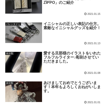
ZIPPO」のご紹介
2021.01.15
イニシャルの正しい表記の仕方。
バレンタイン
素敵なイニシャルグッズを紹介！
2021.01.13
愛する旦那様のイラストをいれた
未分類
フルフルライター♪彫刻させてい
ただきました。
2021.01.08
あけましておめでとうございま
未分類
す！本年もよろしくおねがいしま
す。
2021.01.01