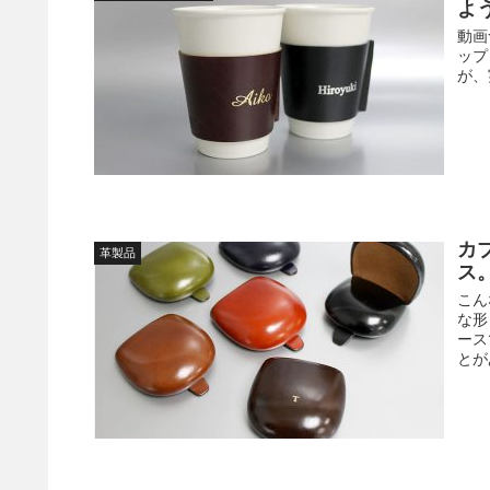
よ
動画
ップ
が、
カ
革製品
ス
こん
な形
ース
とが