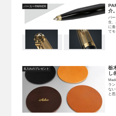
P
パーカーPARKER
介
パー
生、
に進
てモ
栃
名入れのプレゼント
し
Ma
ラン
ない
と思わ