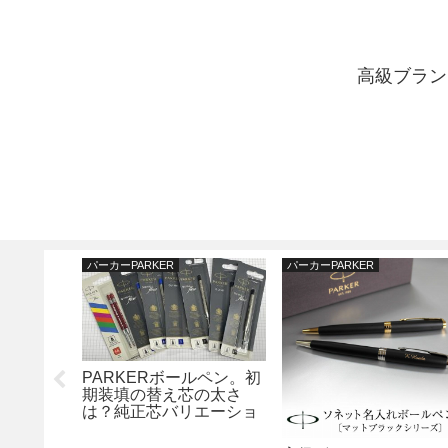
高級ブラン
パーカーPARKER
パーカーPARKER
しい表記
PARKERボールペン。初
イニシャ
期装填の替え芯の太さ
！
は？純正芯バリエーショ
ンのご紹介。