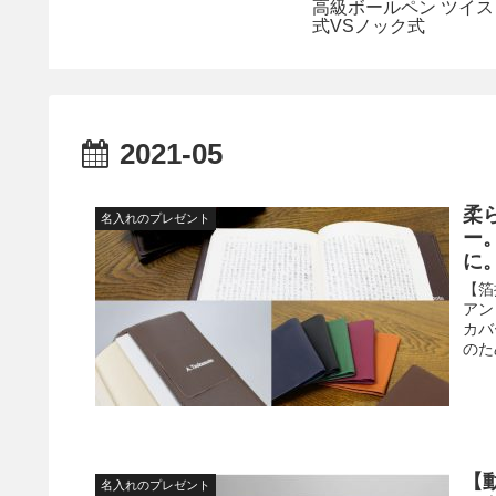
高級ボールペン ツイス
式VSノック式
2021-05
柔
名入れのプレゼント
ー
に
【箔
アン
カバ
のた
【
名入れのプレゼント