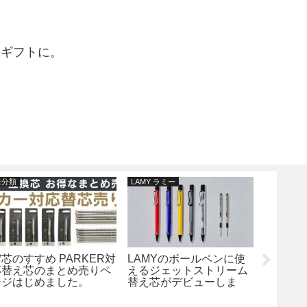
のギフトに。
未分類
LAMY ラミー
名入れのプ
芯のすすめ PARKER対
LAMYのボールペンに使
ローマ
応替え芯のまとめ売りペ
えるジェットストリーム
ージはじめました。
替え芯がデビューしま
す！当店でもご購入いた
だけます！！