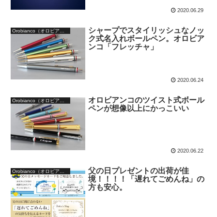
2020.06.29
シャープでスタイリッシュなノッ
Orobianco（オロビアンコ）
ク式名入れボールペン。オロビア
ンコ「フレッチャ」
2020.06.24
オロビアンコのツイスト式ボール
Orobianco（オロビアンコ）
ペンが想像以上にかっこいい
2020.06.22
父の日プレゼントの出荷が佳
Orobianco（オロビアンコ）
境！！！！「遅れてごめんね」の
方も安心。