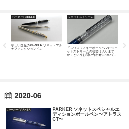
パーカーPARKER
ジェットストリーム
タ
珍しい国産のPARKER ソネットマル
宿と
「スワロフスキーボールペンにジェ
炭酸
チファンクションペン
うの
ットストリームの替芯は入ります
トリ
うし
か」というお問い合わせについて。
ーザ
2020-06
PARKER ソネットスペシャルエ
パーカーPARKER
ディションボールペン〜アトラス
CT〜