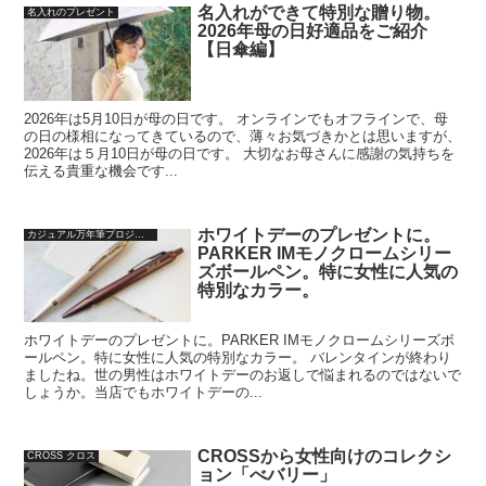
名入れができて特別な贈り物。
名入れのプレゼント
2026年母の日好適品をご紹介
【日傘編】
2026年は5月10日が母の日です。 オンラインでもオフラインで、母
の日の様相になってきているので、薄々お気づきかとは思いますが、
2026年は５月10日が母の日です。 大切なお母さんに感謝の気持ちを
伝える貴重な機会です...
ホワイトデーのプレゼントに。
カジュアル万年筆プロジェクト
PARKER IMモノクロームシリー
ズボールペン。特に女性に人気の
特別なカラー。
ホワイトデーのプレゼントに。PARKER IMモノクロームシリーズボ
ールペン。特に女性に人気の特別なカラー。 バレンタインが終わり
ましたね。世の男性はホワイトデーのお返しで悩まれるのではないで
しょうか。当店でもホワイトデーの...
CROSSから女性向けのコレクシ
CROSS クロス
ョン「べバリー」