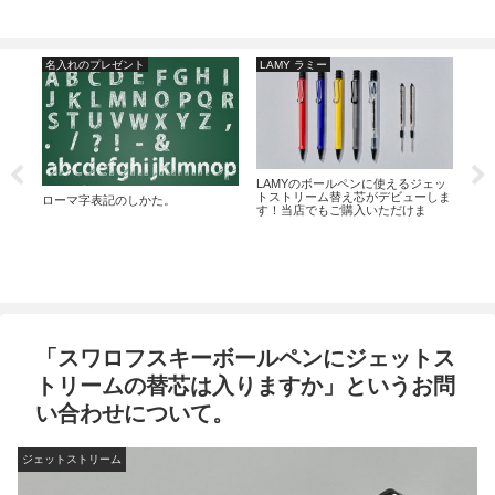
名入れのプレゼント
LAMY ラミー
ジ
。素
LAMYのボールペンに使えるジェッ
ジェ
トストリーム替え芯がデビューしま
ボー
ローマ字表記のしかた。
す！当店でもご購入いただけま
しい
す！！
への
「スワロフスキーボールペンにジェットス
トリームの替芯は入りますか」というお問
い合わせについて。
ジェットストリーム