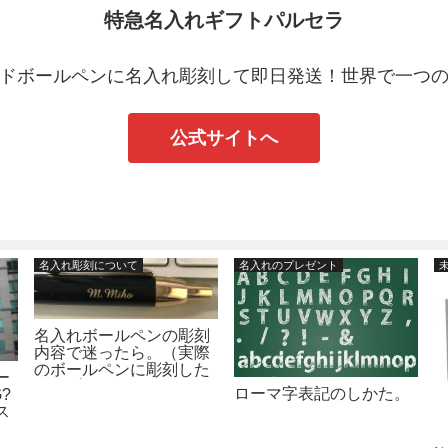
特急名入れギフトパルセラ
ドボールペンに名入れ彫刻して即日発送！世界で一つ
公式サイトへ
名入れ彫刻について
名入れのプレゼント
名入れボールペンの彫刻
内容で迷ったら。（実際
のボールペンに彫刻した
ー
サンプル）
ローマ字表記のしかた。
?
ス