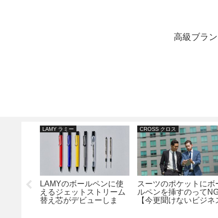
高級ブラン
LAMY ラミー
CROSS クロス
RKER ソ
LAMYのボールペンに使
スーツのポケットにボ
ァンクシ
えるジェットストリーム
ルペンを挿すのってNG
替え芯がデビューしま
【今更聞けないビジネ
す！当店でもご購入いた
パーソンの豆知識】
だけます！！