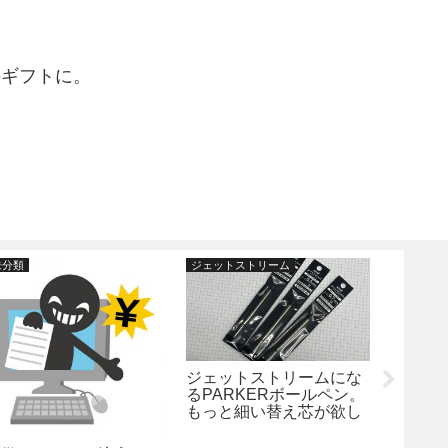
のギフトに。
未分類
ジェットストリーム
CROSS 
ジェットストリームにな
るPARKERボールペン。
もっと細い替え芯が欲し
い！！という多数のお問
い合わせへのお答え。