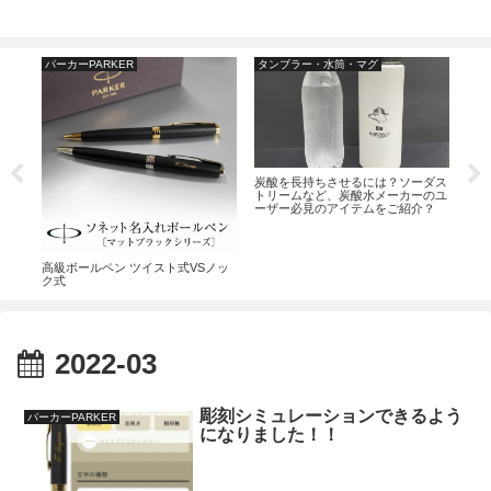
パーカーPARKER
タンブラー・水筒・マグ
ジ
宿と
炭酸を長持ちさせるには？ソーダス
ジェ
うの
トリームなど、炭酸水メーカーのユ
ボー
うし
ーザー必見のアイテムをご紹介？
しい
への
高級ボールペン ツイスト式VSノッ
ク式
2022-03
彫刻シミュレーションできるよう
パーカーPARKER
になりました！！