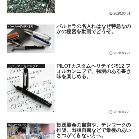
2020.03.31
パルセラの名入れはなぜ特急なの
パーカーPARKER
かの秘密を動画でどうぞ。
2020.03.27
PILOTカスタムヘリテイジ912 フ
カジュアル万年筆プロジェクト
ォルカンニブで、強弱のある書き
味を楽しめる。
2020.03.23
歓送迎会の自粛や、テレワークの
商品について
推奨、出張自粛などで最後のあい
さつができない方へ。