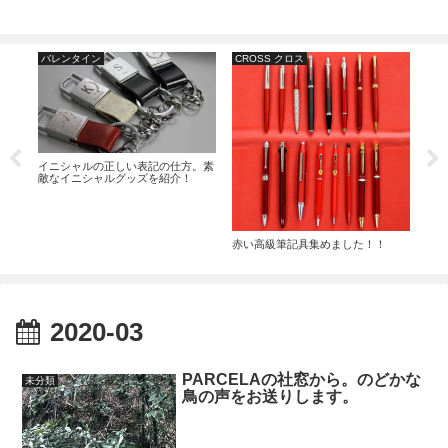
バレンタイン
CROSS クロス
ジ
え芯の
イニシャルの正しい表記の仕方。素
PA
。
敵なイニシャルグッズを紹介！
ショ
は入
つい
赤い高級筆記具集めました！！
2020-03
PARCELAの社窓から。のどかな
未分類
鳥の声をお送りします。