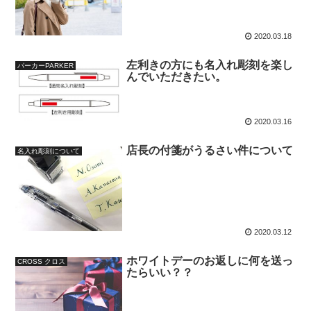
2020.03.18
左利きの方にも名入れ彫刻を楽し
パーカーPARKER
んでいただきたい。
2020.03.16
店長の付箋がうるさい件について
名入れ彫刻について
2020.03.12
ホワイトデーのお返しに何を送っ
CROSS クロス
たらいい？？