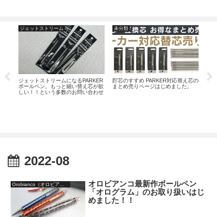
ジェットストリーム
未分類
タ
。素
ジェットストリームになるPARKER
貯芯のすすめ PARKER対応替え芯の
炭酸
ボールペン。もっと細い替え芯が欲
まとめ売りページはじめました。
トリ
しい！！という多数のお問い合わせ
ーザ
へのお答え。
2022-08
オロビアンコ最新作ボールペン
Orobianco（オロビアンコ）
「オログラム」のお取り扱いはじ
めました！！