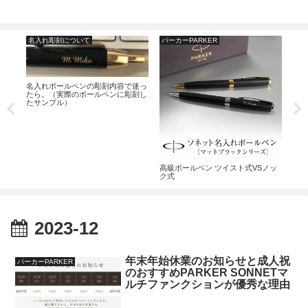
名入れ彫刻について
パーカーPARKER
ジ
名入れボールペンの彫刻内容で迷っ
たら。（実際のボールペンに彫刻し
たサンプル）
ェッ
PA
しま
ショ
は入
つい
高級ボールペン ツイスト式VSノッ
ク式
2023-12
年末年始休業のお知らせと成人祝
パーカーPARKER
のおすすめPARKER SONNETマ
ルチファンクションが優秀な理由