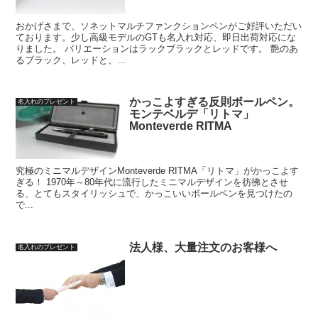
おかげさまで、ソネットマルチファンクションペンがご好評いただい
ております。少し高級モデルのGTも名入れ対応、即日出荷対応にな
りました。 バリエーションはラックブラックとレッドです。 艶のあ
るブラック、レッドと、...
かっこよすぎる反則ボールペン。
名入れのプレゼント
モンテベルデ「リトマ」
Monteverde RITMA
究極のミニマルデザインMonteverde RITMA「リトマ」がかっこよす
ぎる！ 1970年～80年代に流行したミニマルデザインを彷彿とさせ
る、とてもスタイリッシュで、かっこいいボールペンを見つけたの
で...
法人様、大量注文のお客様へ
名入れのプレゼント