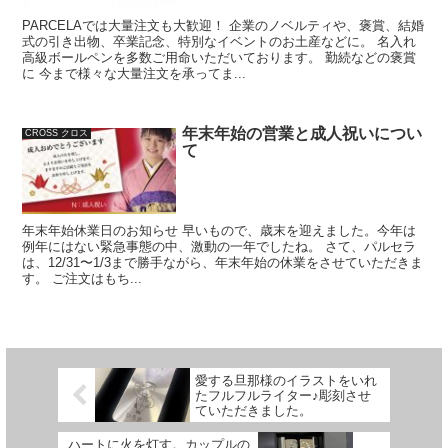
PARCELAでは大量注文も大歓迎！ 企業のノベルティや、褒賞、結婚
式の引き出物、卒業記念、特別なイベントのお土産などに。 名入れ
高級ボールペンを多数ご用命いただいております。 勤続などの褒賞
に 今まで様々な大量注文を承ってま...
年末年始の営業と成人祝いについ
CROSS クロス
て
年末年始休業日のお知らせ 早いもので、歳末を迎えました。今年は
例年にはない緊急事態の中、激動の一年でしたね。 さて、パルセラ
は、12/31〜1/3まで勝手ながら、年末年始の休業をさせていただきま
す。 ご注文はもち...
愛する旦那様のイラストをいれ
たフルフルライター♪彫刻させ
ていただきました。
ハートに火を灯す。カップルの