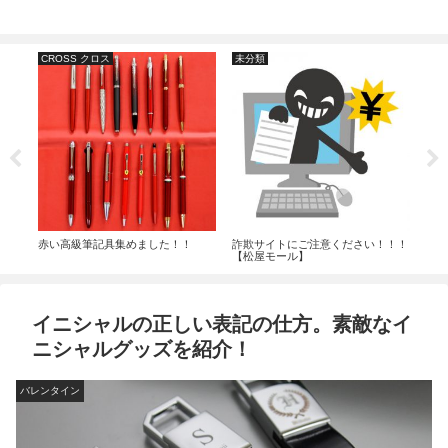
CROSS クロス
未分類
名
名入
たら
たサ
ER
が欲
わせ
赤い高級筆記具集めました！！
詐欺サイトにご注意ください！！！
【松屋モール】
イニシャルの正しい表記の仕方。素敵なイ
ニシャルグッズを紹介！
バレンタイン