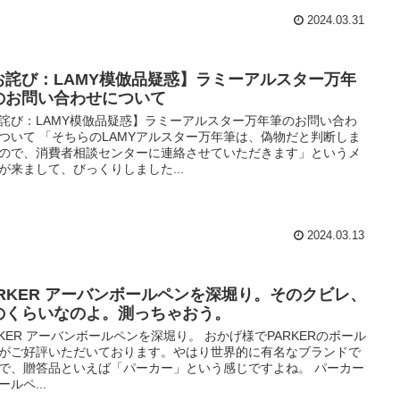
2024.03.31
お詫び：LAMY模倣品疑惑】ラミーアルスター万年
のお問い合わせについて
詫び：LAMY模倣品疑惑】ラミーアルスター万年筆のお問い合わ
ついて 「そちらのLAMYアルスター万年筆は、偽物だと判断しま
ので、消費者相談センターに連絡させていただきます」というメ
が来まして、びっくりしました...
2024.03.13
ARKER アーバンボールペンを深堀り。そのクビレ、
のくらいなのよ。測っちゃおう。
RKER アーバンボールペンを深堀り。 おかげ様でPARKERのボール
がご好評いただいております。やはり世界的に有名なブランドで
で、贈答品といえば「パーカー」という感じですよね。 パーカー
ールペ...