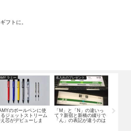
のギフトに。
AMY ラミー
名入れのプレゼント
未分類
LAMYのボールペンに使
「M」と「N」の違いっ
貯芯のす
えるジェットストリーム
て？新宿と新橋の綴りで
応替え
替え芯がデビューしま
「ん」の表記が違うのは
ージは
す！当店でもご購入いた
なぜ？名入れの彫刻内容
だけます！！
はどうしたらよいの？！