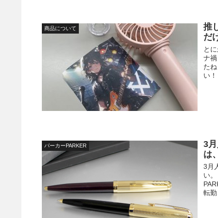
推
商品について
だ
とに
ナ禍
たね
い！
3
パーカーPARKER
は
3月
い。
PA
転勤