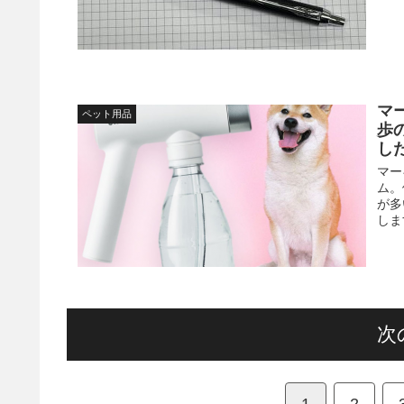
マ
ペット用品
歩
し
マー
ム。
が多
しま
次
1
2