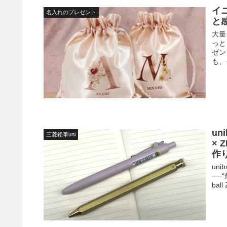
イ
名入れのプレゼント
と
大量
っと
ゼン
も、
un
三菱鉛筆uni
×
作
un
──
ba