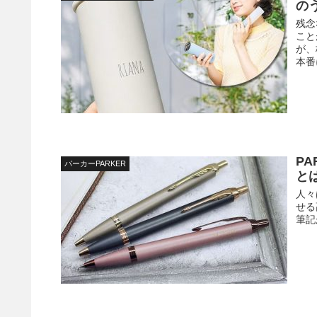
の
残念
こと
が、
本番
PA
パーカーPARKER
と
人々
せる
筆記