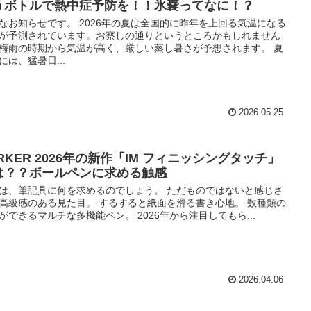
うボトルで熱中症予防を！！氷嚢ってなに！？
なお知らせです。 2026年の夏は全国的に昨年を上回る気温になる
が予測されています。お察しの通りというところかもしれません
梅雨の時期から気温が高く、厳しい蒸し暑さが予想されます。 夏
には、猛暑日...
2026.05.25
RKER 2026年の新作「IM フィニッシングタッチ」
は？？ボールペンに求める触感
は、筆記具に何を求めるのでしょう。 ただものではないと感じさ
高級感のある見た目。 するすると紙面を滑る書き心地。 数種類の
ができるマルチな多機能ペン。 2026年から注目してもら...
2026.04.06