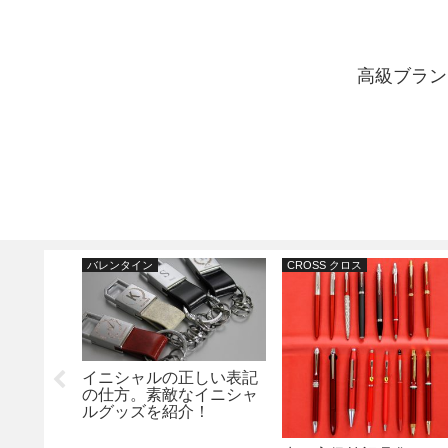
高級ブラン
バレンタイン
CROSS クロス
ルペン。初
イニシャルの正しい表記
の太さ
の仕方。素敵なイニシャ
エーショ
ルグッズを紹介！