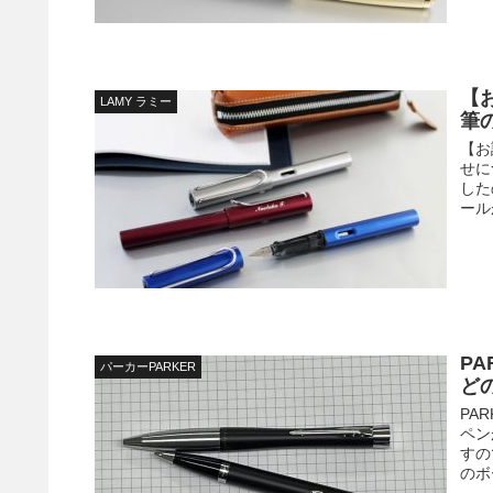
【
LAMY ラミー
筆
【お
せに
した
ール
P
パーカーPARKER
ど
PA
ペン
すの
のボ