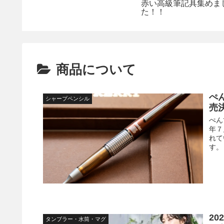
赤い高級筆記具集めま
た！！
商品について
ぺ
シャープペンシル
売
ぺん
年７
れて
す。 .
2
タンブラー・水筒・マグ