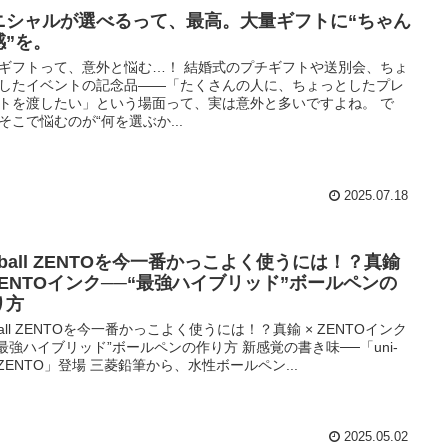
ニシャルが選べるって、最高。大量ギフトに“ちゃん
感”を。
ギフトって、意外と悩む…！ 結婚式のプチギフトや送別会、ちょ
したイベントの記念品――「たくさんの人に、ちょっとしたプレ
トを渡したい」という場面って、実は意外と多いですよね。 で
そこで悩むのが“何を選ぶか...
2025.07.18
iball ZENTOを今一番かっこよく使うには！？真鍮
 ZENTOインク──“最強ハイブリッド”ボールペンの
り方
iball ZENTOを今一番かっこよく使うには！？真鍮 × ZENTOインク
“最強ハイブリッド”ボールペンの作り方 新感覚の書き味──「uni-
ll ZENTO」登場 三菱鉛筆から、水性ボールペン...
2025.05.02