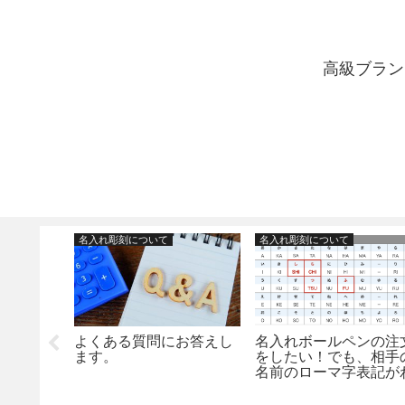
高級ブラン
名入れ彫刻について
名入れ彫刻について
の違いっ
よくある質問にお答えし
名入れボールペンの注
の綴りで
ます。
をしたい！でも、相手
違うのは
名前のローマ字表記が
彫刻内容
からない方へ
いの？！