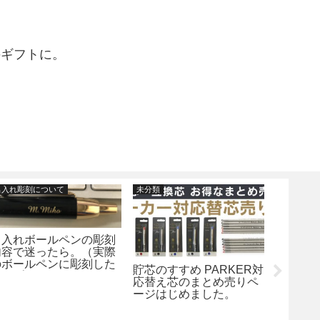
のギフトに。
名入れ彫刻について
未分類
パーカーPA
名入れボールペンの彫刻
内容で迷ったら。（実際
のボールペンに彫刻した
貯芯のすすめ PARKER対
PARK
サンプル）
応替え芯のまとめ売りペ
期装填
ージはじめました。
は？純
ンのご