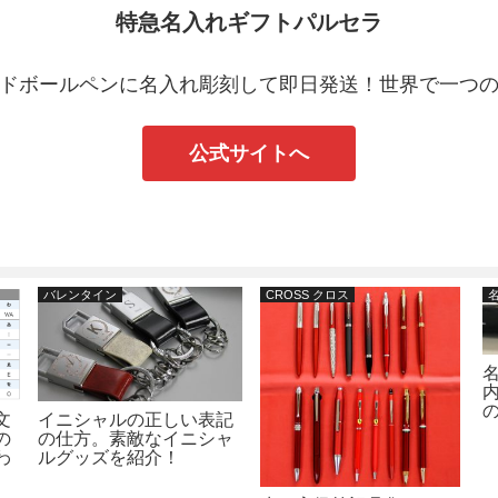
特急名入れギフトパルセラ
ドボールペンに名入れ彫刻して即日発送！世界で一つ
公式サイトへ
バレンタイン
CROSS クロス
文
イニシャルの正しい表記
の
の仕方。素敵なイニシャ
わ
ルグッズを紹介！