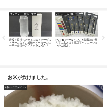
タンブラー・水筒・マグ
パーカーPARKER
名
迷っ
刻し
炭酸を長持ちさせるには？ソーダス
PARKERボールペン。初期装填の替
よく
トリームなど、炭酸水メーカーのユ
え芯の太さは？純正芯バリエーショ
ーザー必見のアイテムをご紹介？
ンのご紹介。
お米が炊けました。
女性へのプレゼント