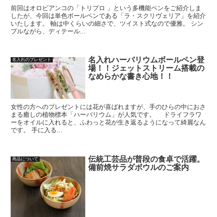
前回はオロビアンコの「トリプロ 」という多機能ペンをご紹介しま
したが、今回は単色ボールペンである「ラ・スクリヴェリア」を紹介
いたします。 軸は中くらいの細さで、ツイスト式なので優雅。 シン
プルながら、ディテール...
名入れハーバリウムボールペン登
名入れのプレゼント
場！！ジェットストリーム搭載の
なめらかな書き心地！！
女性の方へのプレゼントには花が喜ばれますが、手のひらの中におさ
まる癒しの植物標本「ハーバリウム」が人気です。 ドライフラワ
ーをオイルに入れると、ふわっと花が生き返るようになって綺麗なん
です。 手に入る...
伝統工芸品が普段の食卓で活躍。
商品について
備前焼サラダボウルのご案内