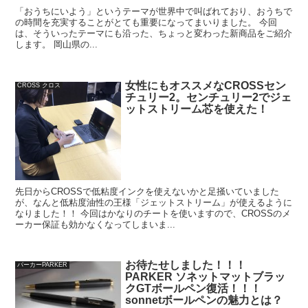
「おうちにいよう」というテーマが世界中で叫ばれており、おうちで
の時間を充実することがとても重要になってまいりました。 今回
は、そういったテーマにも沿った、ちょっと変わった新商品をご紹介
します。 岡山県の...
女性にもオススメなCROSSセン
CROSS クロス
チュリー2。センチュリー2でジェ
ットストリーム芯を使えた！
先日からCROSSで低粘度インクを使えないかと足掻いていました
が、なんと低粘度油性の王様「ジェットストリーム」が使えるように
なりました！！ 今回はかなりのチートを使いますので、CROSSのメ
ーカー保証も効かなくなってしまいま...
お待たせしました！！！
パーカーPARKER
PARKER ソネットマットブラッ
クGTボールペン復活！！！
sonnetボールペンの魅力とは？