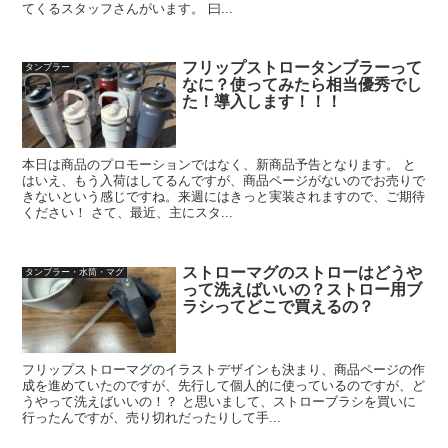
てくるスタッフさんがいます。 曰...
フリップストロータンブラーって
タンブラー
なに？使ってみたら相当優秀でし
た！導入します！！！
本日は商品のプロモーションではなく、新商品予告となります。 と
はいえ、もう入荷はしてるんですが、商品ページがないのでお売りで
きないという感じですね。来週にはきっと実装されますので、ご期待
ください！ さて、最近、主にスタ...
ストローマグのストローはどうや
タンブラー・水筒・マグ
って洗えばいいの？ストロー用ブ
ラシってどこで買えるの？
フリップストローマグのイラストデザインも決まり、商品ページの作
成を進めていたのですが、先行して個人的に使っているのですが、ど
うやって洗えばいいの！？ と思いまして、ストローブラシを買いに
行ったんですが、売り切れだったりして手...