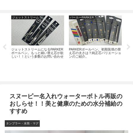
ジェットストリーム
パーカーPARKER
パー
を挿
ジェットストリームになるPARKER
PARKERボールペン。初期装填の替
ジネ
ボールペン。もっと細い替え芯が欲
え芯の太さは？純正芯バリエーショ
しい！！という多数のお問い合わせ
ンのご紹介。
へのお答え。
高級
ク式
スヌーピー名入れウォーターボトル再販の
おしらせ！！美と健康のための水分補給の
すすめ
タンブラー・水筒・マグ