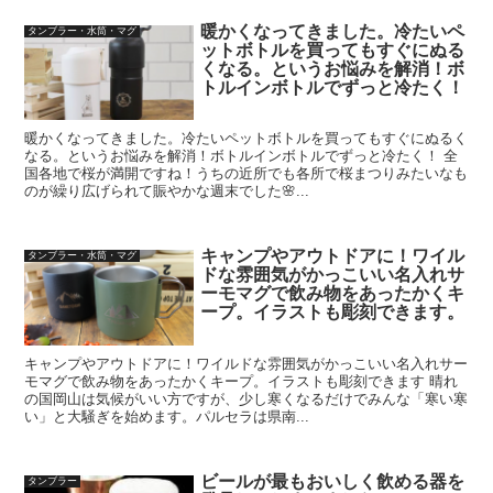
暖かくなってきました。冷たいペ
タンブラー・水筒・マグ
ットボトルを買ってもすぐにぬる
くなる。というお悩みを解消！ボ
トルインボトルでずっと冷たく！
暖かくなってきました。冷たいペットボトルを買ってもすぐにぬるく
なる。というお悩みを解消！ボトルインボトルでずっと冷たく！ 全
国各地で桜が満開ですね！うちの近所でも各所で桜まつりみたいなも
のが繰り広げられて賑やかな週末でした🌸...
キャンプやアウトドアに！ワイル
タンブラー・水筒・マグ
ドな雰囲気がかっこいい名入れサ
ーモマグで飲み物をあったかくキ
ープ。イラストも彫刻できます。
キャンプやアウトドアに！ワイルドな雰囲気がかっこいい名入れサー
モマグで飲み物をあったかくキープ。イラストも彫刻できます 晴れ
の国岡山は気候がいい方ですが、少し寒くなるだけでみんな「寒い寒
い」と大騒ぎを始めます。パルセラは県南...
ビールが最もおいしく飲める器を
タンブラー