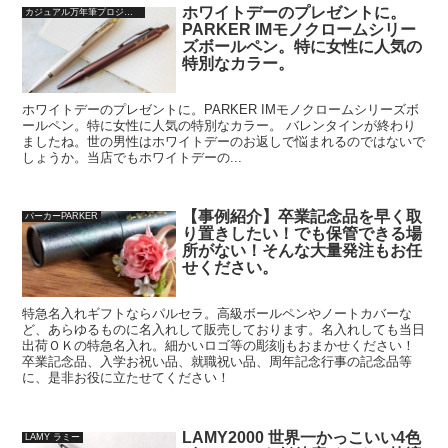
ホワイトデーのプレゼントに。
カジュアル万年筆プロジェクト
PARKER IMモノクロームシリー
ズボールペン。特に女性に人気の
特別なカラー。
ホワイトデーのプレゼントに。PARKER IMモノクロームシリーズボ
ールペン。特に女性に人気の特別なカラー。 バレンタインが終わり
ましたね。世の男性はホワイトデーのお返しで悩まれるのではないで
しょうか。当店でもホワイトデーの...
【事例紹介】卒業記念品を早く取
パーカーPARKER
り置きしたい！でも保管できる場
所がない！そんな大量発注もお任
せください。
特急名入れギフトならパルセラ。高級ボールペンやノートカバーな
ど、あらゆるものに名入れして販売しております。名入れしても当日
出荷ＯＫの特急名入れ。細かいロゴ等の彫刻jもおまかせください！
卒業記念品、入学お祝い品、就職祝い品、周年記念行事の記念品等
に、是非お役に立たせてください！
LAMY2000 世界一かっこいい4色
LAMY ラミー