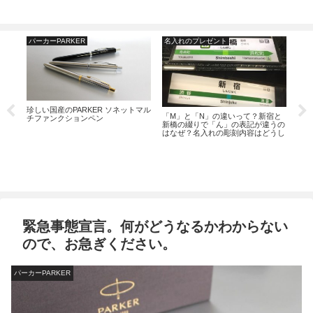
パーカーPARKER
名入れのプレゼント
CR
珍しい国産のPARKER ソネットマル
ジェ
「M」と「N」の違いって？新宿と
チファンクションペン
す
新橋の綴りで「ん」の表記が違うの
て。
はなぜ？名入れの彫刻内容はどうし
たらよいの？！
赤い
緊急事態宣言。何がどうなるかわからない
ので、お急ぎください。
パーカーPARKER