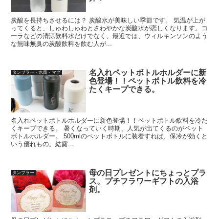
炭酸を長持ちさせるには？ 炭酸水が美味しい季節です。 気温が上が
ってくると、しゅわしゅわとさわやかな炭酸水が恋しくなります。コ
ーラなどの清涼飲料水だけでなく、最近では、ウィルキンソンのよう
な無味無臭の炭酸飲料を飲む人が...
名入れペットボトルホルダーに新
タンブラー・水筒・マグ
色登場！！ペットボトル飲料を冷
たくキープできる。
名入れペットボトルホルダーに新色登場！！ペットボトル飲料を冷た
くキープできる。 暑くなっていく時期、人気が出てくるのがペット
ボトルホルダー。 500mlのペットボトルに装着すれば、保冷が効くと
いう優れもの。結露...
母の日プレゼントにちょっとプラ
タンブラー
ス。プチフラワーギフトの入浴
剤。