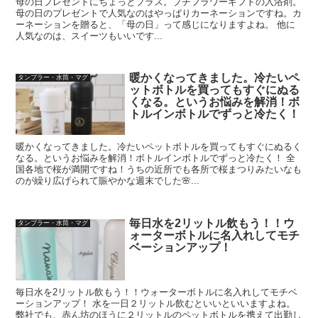
母の日プレゼントにちょっとプラス。プチフラワーギフトの入浴剤。
母の日のプレゼントで人気なのはやっぱりカーネーションですね。カ
ーネーションを贈ると、「母の日」って感じになりますよね。 他に
人気なのは、スイーツもいいです...
暖かくなってきました。冷たいペ
タンブラー・水筒・マグ
ットボトルを買ってもすぐにぬる
くなる。というお悩みを解消！ボ
トルインボトルでずっと冷たく！
暖かくなってきました。冷たいペットボトルを買ってもすぐにぬるく
なる。というお悩みを解消！ボトルインボトルでずっと冷たく！ 全
国各地で桜が満開ですね！うちの近所でも各所で桜まつりみたいなも
のが繰り広げられて賑やかな週末でした🌸...
毎日水を2リットル飲もう！！ウ
タンブラー・水筒・マグ
ォーターボトルに名入れしてモチ
ベーションアップ！
毎日水を2リットル飲もう！！ウォーターボトルに名入れしてモチベ
ーションアップ！ 水を一日２リットル飲むといいといいますよね。
弊社でも、赤ん坊のほうに２リットルのペットボトルを携えて出勤し