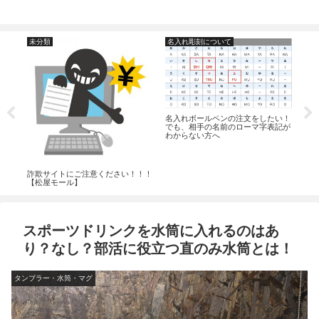
未分類
名入れ彫刻について
CR
名入れボールペンの注文をしたい！
スー
でも、相手の名前のローマ字表記が
すの
わからない方へ
スパ
詐欺サイトにご注意ください！！！
【松屋モール】
スポーツドリンクを水筒に入れるのはあ
り？なし？部活に役立つ直のみ水筒とは！
タンブラー・水筒・マグ