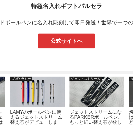
特急名入れギフトパルセラ
ドボールペンに名入れ彫刻して即日発送！世界で一つ
公式サイトへ
LAMY ラミー
ジェットストリーム
ル
LAMYのボールペンに使
ジェットストリームにな
ェ
えるジェットストリーム
るPARKERボールペン。
は
替え芯がデビューしま
もっと細い替え芯が欲し
い
す！当店でもご購入いた
い！！という多数のお問
だけます！！
い合わせへのお答え。