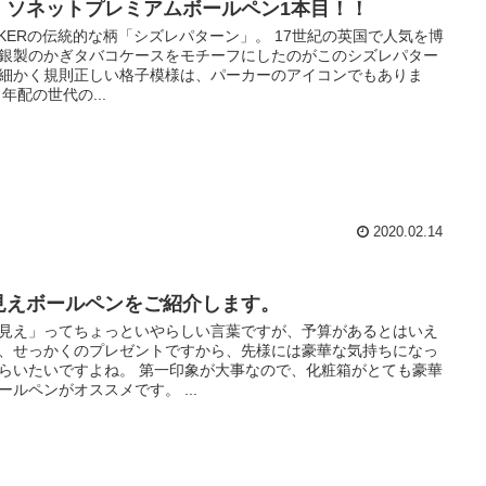
。ソネットプレミアムボールペン1本目！！
RKERの伝統的な柄「シズレパターン」。 17世紀の英国で人気を博
銀製のかぎタバコケースをモチーフにしたのがこのシズレパター
細かく規則正しい格子模様は、パーカーのアイコンでもありま
 年配の世代の...
2020.02.14
見えボールペンをご紹介します。
見え」ってちょっといやらしい言葉ですが、予算があるとはいえ
、せっかくのプレゼントですから、先様には豪華な気持ちになっ
らいたいですよね。 第一印象が大事なので、化粧箱がとても豪華
ールペンがオススメです。 ...