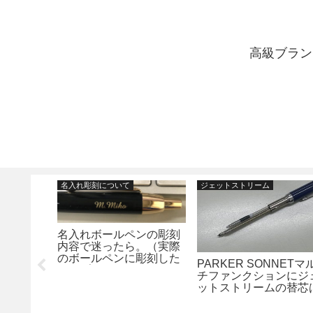
高級ブラン
名入れ彫刻について
ジェットストリーム
名入れボールペンの彫刻
内容で迷ったら。（実際
のボールペンに彫刻した
ンの注文
PARKER SONNETマ
サンプル）
、相手の
チファンクションにジ
表記がわ
ットストリームの替芯
入りますかというお問
合わせについて