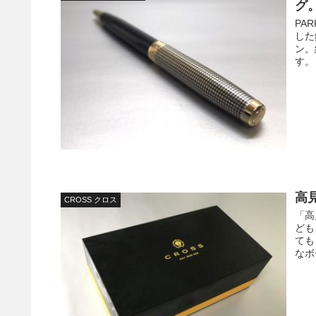
グ
PA
した
ン。
す。
高
CROSS クロス
「高
ども
ても
なボ