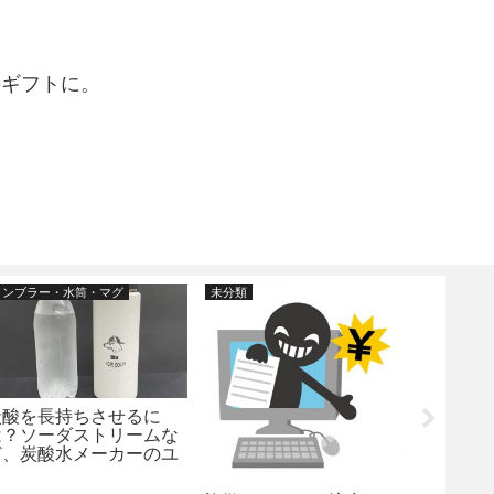
のギフトに。
タンブラー・水筒・マグ
未分類
ジェットス
炭酸を長持ちさせるに
「スワ
は？ソーダストリームな
ペンに
ど、炭酸水メーカーのユ
ムの替
ーザー必見のアイテムを
という
ご紹介？
いて。