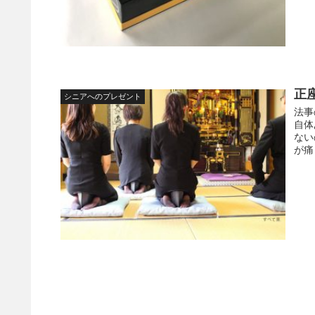
正
シニアへのプレゼント
法事
自体
ない
が痛