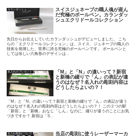
スイスジュネーブの職人魂が産ん
カランダッシュ
だ究極のボールペン。カランダッ
シュエクリドールコレクション
先日からお伝えしていたカランダッシュがデビューしました。 こち
らの「エクリドールコレクション」は、スイス、ジュネーブの職人の
技術を発揮した、世界に誇る究極のボールペンです。 ボールペンと
しては珍しい六角形のデザインは...
「M」と「N」の違いって？新宿
名入れのプレゼント
と新橋の綴りで「ん」の表記が違
うのはなぜ？名入れの彫刻内容は
どうしたらよいの？！
「M」と「N」の違いって？新宿と新橋の綴りで「ん」の表記が違う
のはなぜ？名入れの彫刻内容はどうしたらよいの？！ この２つの駅
「新宿」と「新橋」おなじ「しん」なのに、綴りが違うのことにお気
づきですか？ 新宿は「S...
当店の彫刻に使うレーザーマーカ
名入れ彫刻について