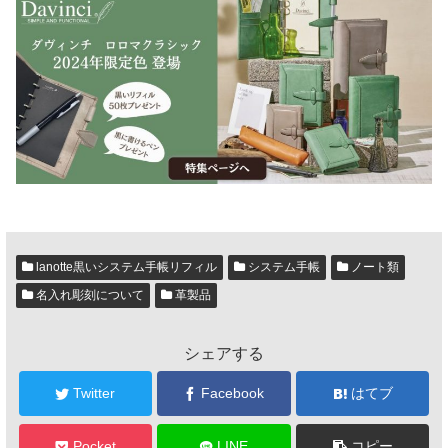
lanotte黒いシステム手帳リフィル
システム手帳
ノート類
名入れ彫刻について
革製品
シェアする
Twitter
Facebook
はてブ
Pocket
LINE
コピー