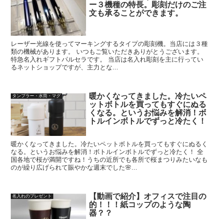
ー３機種の特長。彫刻だけのご注
文も承ることができます。
レーザー光線を使ってマーキングするタイプの彫刻機。当店には３種
類の機械があります。 いつもご覧いただきありがとうございます。
特急名入れギフトパルセラです。 当店は名入れ彫刻を主に行ってい
るネットショップですが、主力とな...
暖かくなってきました。冷たいペ
タンブラー・水筒・マグ
ットボトルを買ってもすぐにぬる
くなる。というお悩みを解消！ボ
トルインボトルでずっと冷たく！
暖かくなってきました。冷たいペットボトルを買ってもすぐにぬるく
なる。というお悩みを解消！ボトルインボトルでずっと冷たく！ 全
国各地で桜が満開ですね！うちの近所でも各所で桜まつりみたいなも
のが繰り広げられて賑やかな週末でした🌸...
【動画で紹介】オフィスで注目の
名入れのプレゼント
的！！！紙コップのような陶
器？？