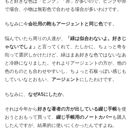
もと好きな色は「ピンク」「赤」が多いので、ピンクや赤
で場合、小物は無彩色で合わせる場合が多いわけです。
ちなみに今
会社用の鞄もアージェントと同じ色
です。
悩んでいたら周りの人達が、
「緑は似合わないよ。好きじ
ゃないでしょ」
と言ってくれて、たしかに、ちょっと奇を
衒って選択しかけたけど、緑はまあ好きな色ではないなあ
と冷静になりました。それよりアージェントの方が、他の
色のものとも合わせやすいし、ちょっと石板っぽい感じも
していいなとおもい、
アージェント
にしたわけです。
ちなみに、
なぜA5にしたか
。
それは今年から
好きな著者の方が出している綴じ手帳
を使
おうとおもって買って、
綴じ手帳用のノートカバー
も購入
したんですが、結果的に使いにくかったんですよね。