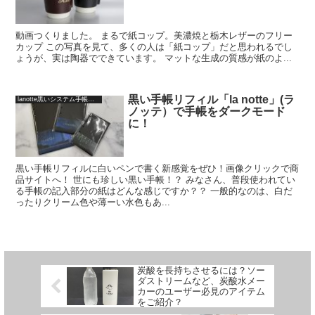
動画つくりました。 まるで紙コップ。美濃焼と栃木レザーのフリー
カップ この写真を見て、多くの人は「紙コップ」だと思われるでし
ょうが、実は陶器でできています。 マットな生成の質感が紙のよ...
黒い手帳リフィル「la notte」(ラ
lanotte黒いシステム手帳リフィル
ノッテ）で手帳をダークモード
に！
黒い手帳リフィルに白いペンで書く新感覚をぜひ！画像クリックで商
品サイトへ！ 世にも珍しい黒い手帳！？ みなさん、普段使われてい
る手帳の記入部分の紙はどんな感じですか？？ 一般的なのは、白だ
ったりクリーム色や薄ーい水色もあ...
炭酸を長持ちさせるには？ソー
ダストリームなど、炭酸水メー
カーのユーザー必見のアイテム
をご紹介？