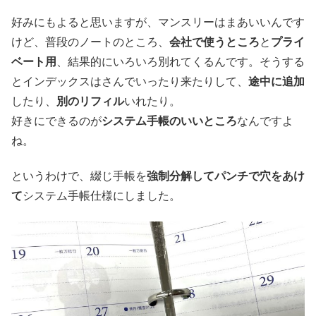
好みにもよると思いますが、マンスリーはまあいいんです
けど、普段のノートのところ、
会社で使うところ
と
プライ
ベート用
、結果的にいろいろ別れてくるんです。そうする
とインデックスはさんでいったり来たりして、
途中に追加
したり、
別のリフィル
いれたり。
好きにできるのが
システム手帳のいいところ
なんですよ
ね。
というわけで、綴じ手帳を
強制分解してパンチで穴をあけ
て
システム手帳仕様にしました。