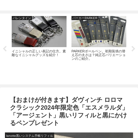
バレンタイン
パーカーPARKER
ジ
ER
イニシャルの正しい表記の仕方。素
PARKERボールペン。初期装填の替
「ス
が欲
敵なイニシャルグッズを紹介！
え芯の太さは？純正芯バリエーショ
ット
わせ
ンのご紹介。
か」
【おまけが付きます】ダヴィンチ ロロマ
クラシック2024年限定色「エスメラルダ」
「アージェント」黒いリフィルと黒にかけ
るペンプレゼント
lanotte黒いシステム手帳リフィル