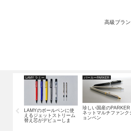
高級ブラン
LAMY ラミー
パーカーPARKER
珍しい国産のPARKER
ARKER対
LAMYのボールペンに使
ネットマルチファンク
め売りペ
えるジェットストリーム
ョンペン
た。
替え芯がデビューしま
す！当店でもご購入いた
だけます！！