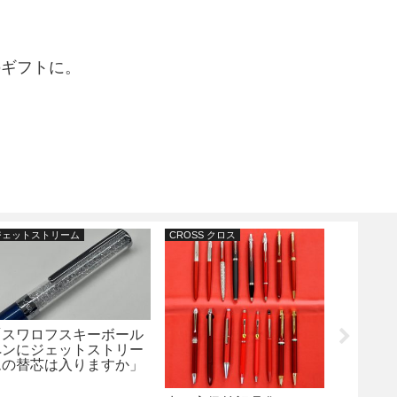
のギフトに。
ジェットストリーム
CROSS クロス
ジェットス
「スワロフスキーボール
PARKE
ペンにジェットストリー
チファ
ムの替芯は入りますか」
ットス
というお問い合わせにつ
入りま
いて。
合わせ