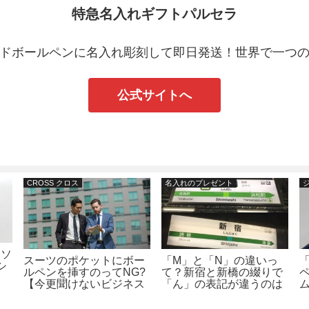
特急名入れギフトパルセラ
ドボールペンに名入れ彫刻して即日発送！世界で一つ
公式サイトへ
CROSS クロス
名入れのプレゼント
 ソ
スーツのポケットにボー
「M」と「N」の違いっ
シ
ルペンを挿すのってNG?
て？新宿と新橋の綴りで
【今更聞けないビジネス
「ん」の表記が違うのは
パーソンの豆知識】
なぜ？名入れの彫刻内容
はどうしたらよいの？！