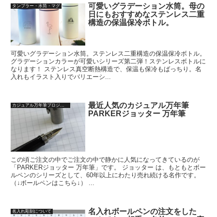
可愛いグラデーション水筒。母の
タンブラー・水筒・マグ
日にもおすすめなステンレス二重
構造の保温保冷ボトル。
可愛いグラデーション水筒。ステンレス二重構造の保温保冷ボトル。
グラデーションカラーが可愛いシリーズ第二弾！ステンレスボトルに
なります！ ステンレス真空断熱構造で、保温も保冷もばっちり。名
入れもイラスト入りでバリエーシ...
最近人気のカジュアル万年筆
カジュアル万年筆プロジェクト
PARKERジョッター 万年筆
この頃ご注文の中でご注文の中で静かに人気になってきているのが
「PARKERジョッター 万年筆」です。 ジョッター は、もともとボー
ルペンのシリーズとして、60年以上にわたり売れ続ける名作です。
（↓ボールペンはこちら↓） ...
名入れボールペンの注文をした
名入れ彫刻について