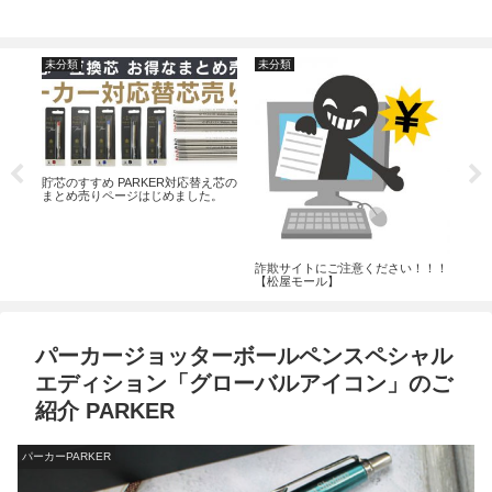
未分類
未分類
名
を挿
貯芯のすすめ PARKER対応替え芯の
ジネ
まとめ売りページはじめました。
ロー
詐欺サイトにご注意ください！！！
【松屋モール】
パーカージョッターボールペンスペシャル
エディション「グローバルアイコン」のご
紹介 PARKER
パーカーPARKER