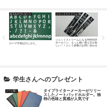
名入れのプレゼント
ジェットストリーム
ジ
ダス
ジェットストリームになるPARKER
PA
のユ
ボールペン。もっと細い替え芯が欲
ショ
ローマ字表記のしかた。
？
しい！！という多数のお問い合わせ
は入
へのお答え。
つい
学生さんへのプレゼント
タイプライターメーカーがリリー
ノート類
スしたノートパッドホルダー。独
特の色味と質感が人気です