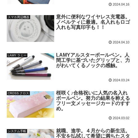
2024.04.16
意外に便利なワイヤレス充電器。
スマホ周辺機器
ノベルティに最適。名入れもロゴ
入れも写真印字も！！
2024.04.10
LAMYアルスターボールペン。人
LAMY ラミー
間工学に基づいたグリップと、力
がわいてくるノックの感触。
2024.03.24
桜咲く♪合格祝いに人気の名入れ
CROSS クロス
ボールペン。努力の結果を称える
フリー文メッセージカードのすす
め。
2024.03.02
就職、進学。４月からの新生活。
システム手帳
不安を払拭して希望に満ちたスタ