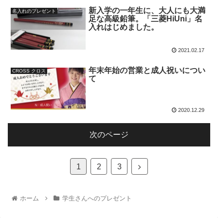
新入学の一年生に、大人にも大満
名入れのプレゼント
足な高級鉛筆。「三菱HiUni」名
入れはじめました。
2021.02.17
年末年始の営業と成人祝いについ
CROSS クロス
て
2020.12.29
次のページ
1
2
3
ホーム
学生さんへのプレゼント