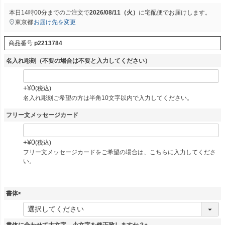
本日
14時00分
までのご注文で
2026/08/11（火）
に
宅配便
でお届けします。
東京都
お届け先を変更
商品番号
p2213784
名入れ彫刻（不要の場合は不要と入力してください）
+
¥
0
税込
名入れ彫刻ご希望の方は半角10文字以内で入力してください。
フリー文メッセージカード
+
¥
0
税込
フリー文メッセージカードをご希望の場合は、こちらに入力してくださ
い。
書体
(
必
須