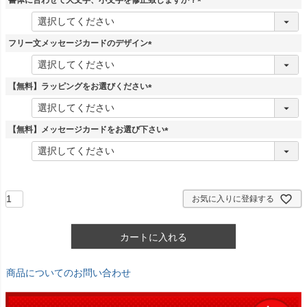
書体に合わせて大文字、小文字を修正致しますか？
)
(
必
須
フリー文メッセージカードのデザイン
)
(
必
須
【無料】ラッピングをお選びください
)
(
必
須
【無料】メッセージカードをお選び下さい
)
(
必
須
)
お気に入りに登録する
カートに入れる
商品についてのお問い合わせ