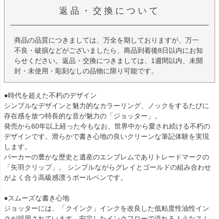
返品・交換について
商品の品質につきましては、万全を期しておりますが、万一
不良・破損などがございましたら、商品到着後8日以内にお知
らせください。返品・交換につきましては、1週間以内、未開
封・未使用・彫刻なしの品物に限り可能です。
●時代を超えた不朽のデザイン
シンプルなデザインと魅力的なカラーリング、ノックをするたびに
存在感を放つ特長的な音が魅力の「ジョッター」。
発売から60年以上経った今もなお、世界中から愛され続ける不朽の
デザインです。滑らかで書き心地の良いクリーンな筆記体験を実現
します。
パーカーの豊かな歴史と遺産のエンブレムでありトレードマークの
「矢羽クリップ」。 シンプルながらグレイとゴールドの組み合わせ
がよく合う高級感漂うボールペンです。
●スムーズな書き心地
ジョッターには、「クインク」インクを改良した低粘度性油性イン
クが採用されています。安定したインクフローで流れるようなスム