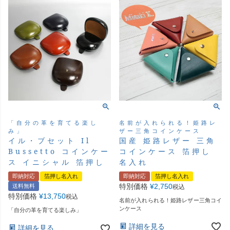
名前が入れられる！姫路レ
「自分の革を育てる楽し
ザー三角コインケース
み」
国産 姫路レザー 三角
イル・ブセット Il
コインケース 箔押し
Bussetto コインケー
名入れ
ス イニシャル 箔押し
即納対応
箔押し名入れ
即納対応
箔押し名入れ
特別価格
¥
2,750
送料無料
税込
特別価格
¥
13,750
税込
名前が入れられる！姫路レザー三角コイ
ンケース
「自分の革を育てる楽しみ」
詳細を見る
詳細を見る