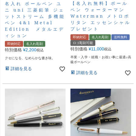
【名入れ無料】ボール
名入れ ボールペン ユ
ペン ウォーターマン
ニ uni 三菱鉛筆 ジェ
Waterman メトロポ
ットストリーム 多機能
リタン エッセンシャル
ペン 4&1 Metal
プレゼント
Edition メタルエデ
ィション
即納対応
名入れ彫刻
送料無料
ロゴ彫刻可能
即納対応
名入れ彫刻
特別価格
¥
11,000
税込
特別価格
¥
2,200
税込
卒業・入学・就職・お祝い事に最適♪高
クセになる、なめらかな書き味。
級ボールペン
詳細を見る
詳細を見る