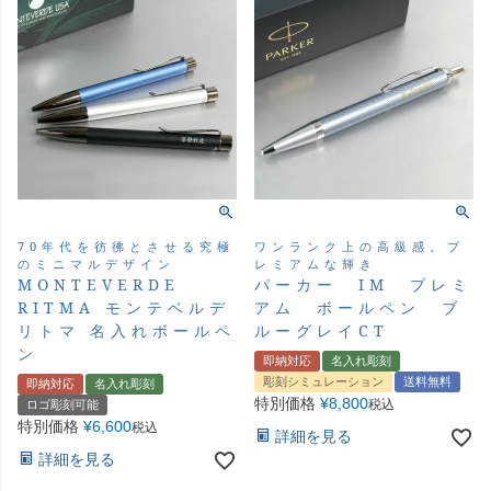
70年代を彷彿とさせる究極
ワンランク上の高級感。プ
のミニマルデザイン
レミアムな輝き
MONTEVERDE
パーカー IM プレミ
RITMA モンテベルデ
アム ボールペン ブ
リトマ 名入れボールペ
ルーグレイCT
ン
即納対応
名入れ彫刻
彫刻シミュレーション
送料無料
即納対応
名入れ彫刻
特別価格
¥
8,800
税込
ロゴ彫刻可能
特別価格
¥
6,600
税込
詳細を見る
詳細を見る