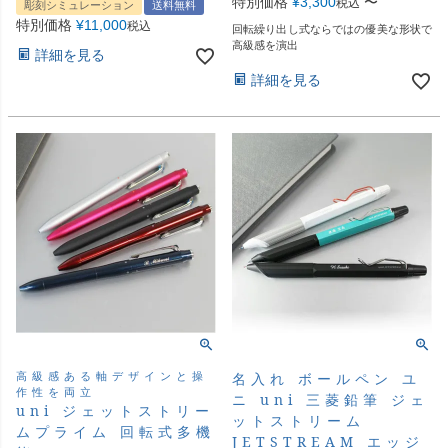
特別価格
¥
3,300
〜
税込
彫刻シミュレーション
送料無料
特別価格
¥
11,000
税込
回転繰り出し式ならではの優美な形状で
高級感を演出
詳細を見る
詳細を見る
高級感ある軸デザインと操
名入れ ボールペン ユ
作性を両立
ニ uni 三菱鉛筆 ジェ
uni ジェットストリー
ットストリーム
ムプライム 回転式多機
JETSTREAM エッジ