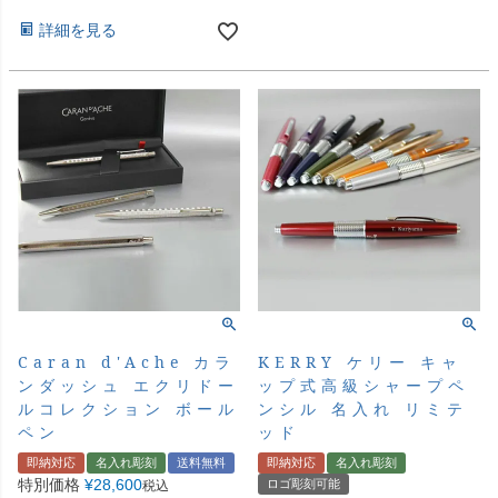
詳細を見る
Caran d'Ache カラ
KERRY ケリー キャ
ンダッシュ エクリドー
ップ式高級シャープペ
ルコレクション ボール
ンシル 名入れ リミテ
ペン
ッド
即納対応
名入れ彫刻
送料無料
即納対応
名入れ彫刻
特別価格
¥
28,600
ロゴ彫刻可能
税込