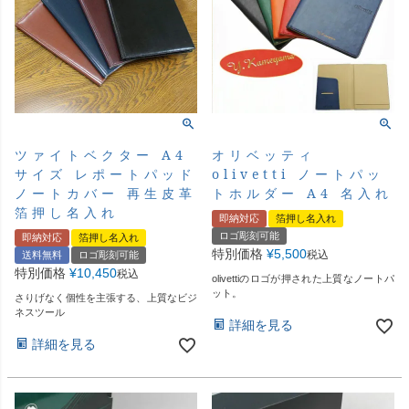
ツァイトベクター A4
オリベッティ
サイズ レポートパッド
olivetti ノートパッ
ノートカバー 再生皮革
トホルダー A4 名入れ
箔押し名入れ
即納対応
箔押し名入れ
ロゴ彫刻可能
即納対応
箔押し名入れ
特別価格
¥
5,500
税込
送料無料
ロゴ彫刻可能
特別価格
¥
10,450
税込
olivettiのロゴが押された上質なノートパ
ット。
さりげなく個性を主張する、上質なビジ
ネスツール
詳細を見る
詳細を見る