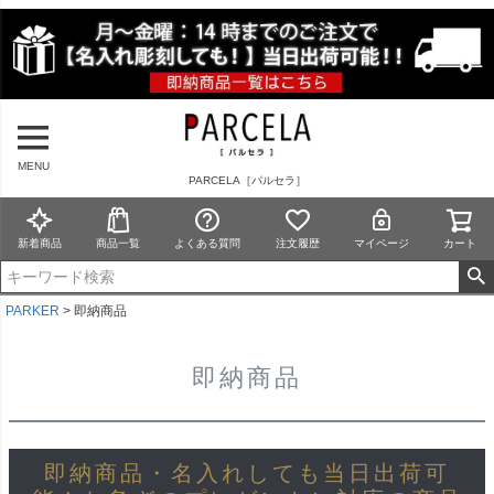
MENU
PARCELA［パルセラ］
新着商品
商品一覧
よくある質問
注文履歴
マイページ
カート
PARKER
即納商品
即納商品
即納商品・名入れしても当日出荷可