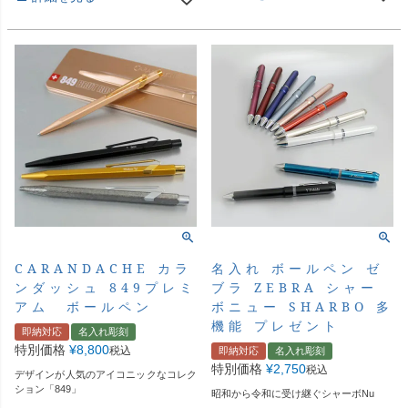
CARANDACHE カラ
名入れ ボールペン ゼ
ンダッシュ 849プレミ
ブラ ZEBRA シャー
アム ボールペン
ボニュー SHARBO 多
機能 プレゼント
即納対応
名入れ彫刻
特別価格
¥
8,800
税込
即納対応
名入れ彫刻
特別価格
¥
2,750
税込
デザインが人気のアイコニックなコレク
ション「849」
昭和から令和に受け継ぐシャーボNu