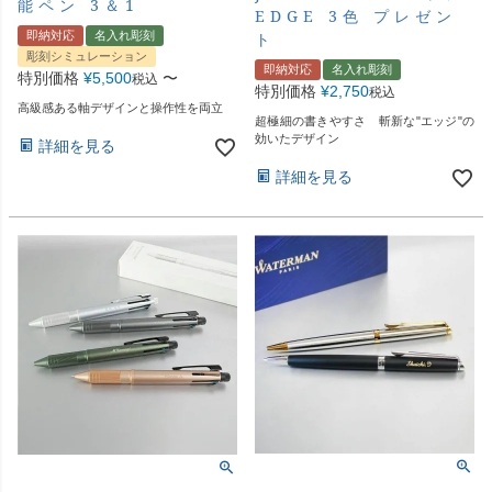
能ペン 3＆1
EDGE 3色 プレゼン
即納対応
名入れ彫刻
ト
彫刻シミュレーション
即納対応
名入れ彫刻
特別価格
¥
5,500
〜
税込
特別価格
¥
2,750
税込
高級感ある軸デザインと操作性を両立
超極細の書きやすさ 斬新な"エッジ"の
効いたデザイン
詳細を見る
詳細を見る