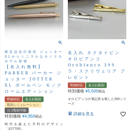
限定品先行発売 ジョッター
名入れ ネクタイピン
XLからミニマルなモノクロ
オロビアンコ
モデル登場
Orobianco 399
【名入れ無料】
ラ・スクリヴェリア プ
PARKER パーカー ジ
レゼント
ョッター JOTTER
XL ボールペン モノク
即納対応
名入れ彫刻
ロームエディション
特別価格
¥
5,500
税込
オロビアンコの筆記具を模した399シリ
即納対応
名入れ彫刻
ーズ
彫刻シミュレーション
ロゴ彫刻可能
詳細を見る
特別価格
¥
4,950
税込
時代を超えた不朽のデザイン
「JOTTER」