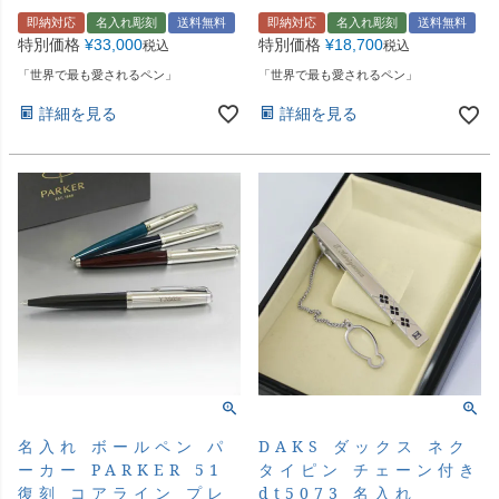
即納対応
名入れ彫刻
送料無料
即納対応
名入れ彫刻
送料無料
特別価格
¥
33,000
特別価格
¥
18,700
税込
税込
「世界で最も愛されるペン」
「世界で最も愛されるペン」
詳細を見る
詳細を見る
名入れ ボールペン パ
DAKS ダックス ネク
ーカー PARKER 51
タイピン チェーン付き
復刻 コアライン プレ
dt5073 名入れ