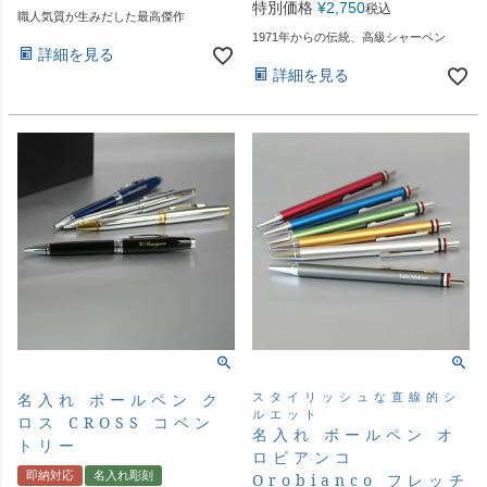
特別価格
¥
2,750
税込
職人気質が生みだした最高傑作
1971年からの伝統、高級シャーペン
詳細を見る
詳細を見る
スタイリッシュな直線的シ
名入れ ボールペン ク
ルエット
ロス CROSS コベン
名入れ ボールペン オ
トリー
ロビアンコ
即納対応
名入れ彫刻
Orobianco フレッチ