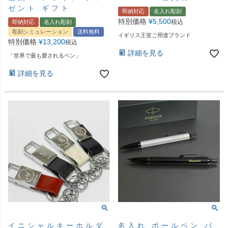
ゼント ギフト
即納対応
名入れ彫刻
特別価格
¥
5,500
税込
即納対応
名入れ彫刻
彫刻シミュレーション
送料無料
イギリス王室ご用達ブランド
特別価格
¥
13,200
税込
詳細を見る
「世界で最も愛されるペン」
詳細を見る
イニシャルキーホルダ
名入れ ボールペン パ