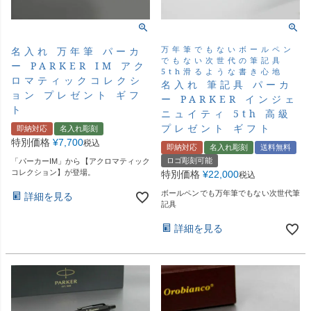
万年筆でもないボールペン
名入れ 万年筆 パーカ
でもない次世代の筆記具
ー PARKER IM アク
5th滑るような書き心地
ロマティックコレクシ
名入れ 筆記具 パーカ
ョン プレゼント ギフ
ー PARKER インジェ
ト
ニュイティ 5th 高級
プレゼント ギフト
即納対応
名入れ彫刻
特別価格
¥
7,700
税込
即納対応
名入れ彫刻
送料無料
ロゴ彫刻可能
「パーカーIM」から【アクロマティック
コレクション】が登場。
特別価格
¥
22,000
税込
ボールペンでも万年筆でもない次世代筆
詳細を見る
記具
詳細を見る