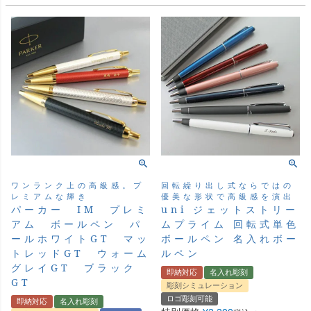
ワンランク上の高級感。プ
回転繰り出し式ならではの
レミアムな輝き
優美な形状で高級感を演出
パーカー IM プレミ
uni ジェットストリー
アム ボールペン パ
ムプライム 回転式単色
ールホワイトGT マッ
ボールペン 名入れボー
トレッドGT ウォーム
ルペン
グレイGT ブラック
即納対応
名入れ彫刻
GT
彫刻シミュレーション
ロゴ彫刻可能
即納対応
名入れ彫刻