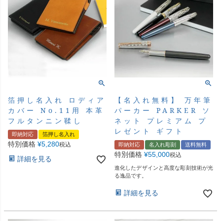
箔押し名入れ ロディア
【名入れ無料】 万年筆
カバー No.11用 本革
パーカー PARKER ソ
フルタンニン鞣し
ネット プレミアム プ
レゼント ギフト
即納対応
箔押し名入れ
特別価格
¥
5,280
税込
即納対応
名入れ彫刻
送料無料
特別価格
¥
55,000
税込
詳細を見る
進化したデザインと高度な彫刻技術が光
る逸品です。
詳細を見る