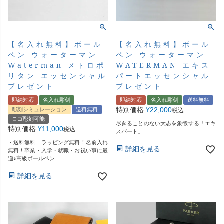
【名入れ無料】ボール
【名入れ無料】ボール
ペン ウォーターマン
ペン ウォーターマン
Waterman メトロポ
WATERMAN エキス
リタン エッセンシャル
パートエッセンシャル
プレゼント
プレゼント
即納対応
名入れ彫刻
即納対応
名入れ彫刻
送料無料
特別価格
¥
22,000
彫刻シミュレーション
送料無料
税込
ロゴ彫刻可能
尽きることのない大志を象徴する「エキ
特別価格
¥
11,000
税込
スパート」
・送料無料 ラッピング無料！名前入れ
詳細を見る
無料！卒業・入学・就職・お祝い事に最
適♪高級ボールペン
詳細を見る