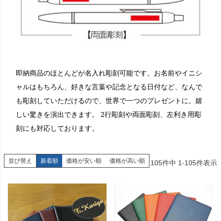
即納商品のほとんどが名入れ彫刻可能です。お名前やイニシ
ャルはもちろん、好きな言葉や記念となる日付など、なんで
も彫刻していただけるので、世界で一つのプレゼントに。嬉
しい驚きを演出できます。 2行彫刻や両面彫刻、左利き用彫
刻にも対応しております。
並び替え
新着順
価格が安い順
価格が高い順
105
件中
1
-
105
件表示