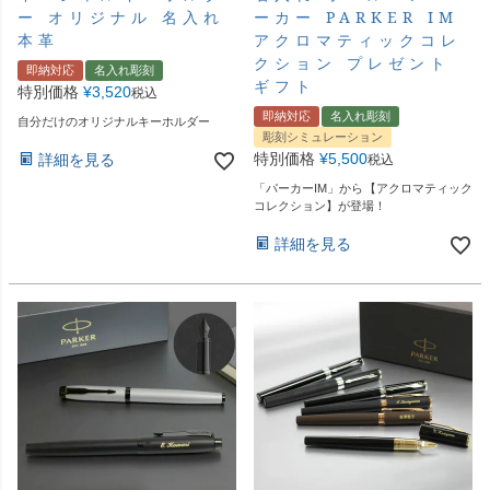
ー オリジナル 名入れ
ーカー PARKER IM
本革
アクロマティックコレ
クション プレゼント
即納対応
名入れ彫刻
ギフト
特別価格
¥
3,520
税込
即納対応
名入れ彫刻
自分だけのオリジナルキーホルダー
彫刻シミュレーション
特別価格
¥
5,500
詳細を見る
税込
「パーカーIM」から【アクロマティック
コレクション】が登場！
詳細を見る