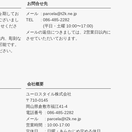
お問合せ先
を期してお
メール
parcela@t2k.ne.jp
ございまし
TEL
086-485-2282
らせくださ
(平日・土曜 10:00〜17:00)
メールの返信につきましては、2営業日以内に
以内、彫刻な
させていただいております。
可能です。
ださい。
会社概要
ユーロスタイル株式会社
710-0145
岡山県倉敷市福江41-4
電話番号
086-485-2282
メール
parcela@t2k.ne.jp
営業時間
10:00-17:00
定休日
日曜・あらかじめ定める休日