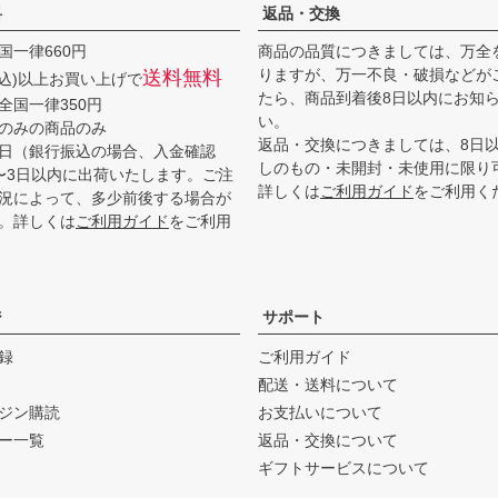
料
返品・交換
国一律660円
商品の品質につきましては、万全
りますが、万一不良・破損などが
送料無料
(税込)以上お買い上げで
たら、商品到着後8日以内にお知
全国一律350円
い。
のみの商品のみ
返品・交換につきましては、8日
日（銀行振込の場合、入金確認
しのもの・未開封・未使用に限り
〜3日以内に出荷いたします。ご注
詳しくは
ご利用ガイド
をご利用く
況によって、多少前後する場合が
。詳しくは
ご利用ガイド
をご利用
ジ
サポート
録
ご利用ガイド
配送・送料について
ジン購読
お支払いについて
ー一覧
返品・交換について
ギフトサービスについて