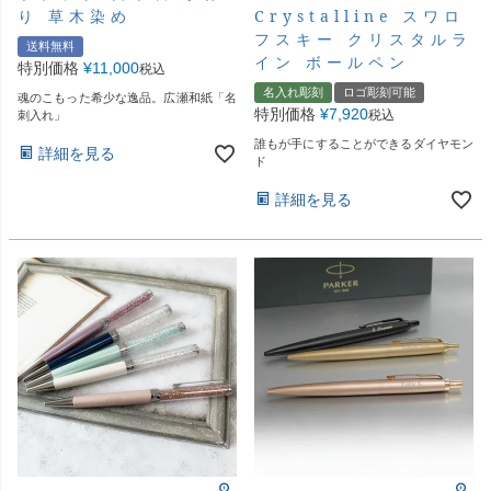
り 草木染め
Crystalline スワロ
フスキー クリスタルラ
送料無料
イン ボールペン
特別価格
¥
11,000
税込
名入れ彫刻
ロゴ彫刻可能
魂のこもった希少な逸品。広瀬和紙「名
特別価格
¥
7,920
税込
刺入れ」
誰もが手にすることができるダイヤモン
詳細を見る
ド
詳細を見る