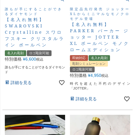
誰もが手にすることができ
限定品先行発売 ジョッター
るダイヤモンド
XLからミニマルなモノクロ
モデル登場
【名入れ無料】
【名入れ無料】
SWAROVSKI
PARKER パーカー ジ
Crystalline スワロ
ョッター JOTTER
フスキー クリスタルラ
XL ボールペン モノク
イン ボールペン
ロームエディション
名入れ彫刻
ロゴ彫刻可能
即納対応
名入れ彫刻
特別価格
¥
6,600
税込
彫刻シミュレーション
誰もが手にすることができるダイヤモン
ロゴ彫刻可能
ド
特別価格
¥
4,950
税込
詳細を見る
時代を超えた不朽のデザイン
「JOTTER」
詳細を見る