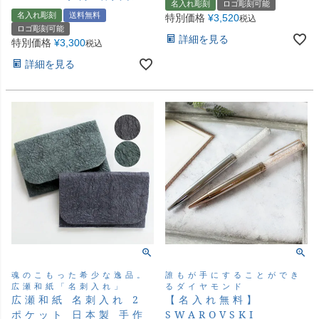
名入れ彫刻
ロゴ彫刻可能
名入れ彫刻
送料無料
特別価格
¥
3,520
税込
ロゴ彫刻可能
詳細を見る
特別価格
¥
3,300
税込
詳細を見る
魂のこもった希少な逸品。
誰もが手にすることができ
広瀬和紙「名刺入れ」
るダイヤモンド
広瀬和紙 名刺入れ 2
【名入れ無料】
ポケット 日本製 手作
SWAROVSKI