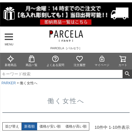
MENU
PARCELA［パルセラ］
新着商品
商品一覧
よくある質問
注文履歴
マイページ
カート
PARKER
働く女性へ
働く女性へ
並び替え
新着順
価格が安い順
価格が高い順
10
件中
1
-
10
件表示