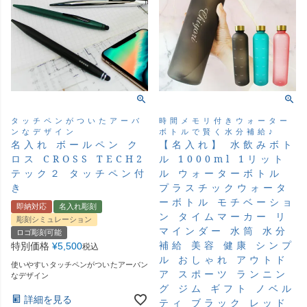
タッチペンがついたアーバ
時間メモリ付きウォーター
ンなデザイン
ボトルで賢く水分補給♪
名入れ ボールペン ク
【名入れ】 水飲みボト
ロス CROSS TECH2
ル 1000ml 1リット
テック２ タッチペン付
ル ウォーターボトル
き
プラスチックウォータ
ーボトル モチベーショ
即納対応
名入れ彫刻
ン タイムマーカー リ
彫刻シミュレーション
マインダー 水筒 水分
ロゴ彫刻可能
補給 美容 健康 シンプ
特別価格
¥
5,500
税込
ル おしゃれ アウトド
使いやすいタッチペンがついたアーバン
ア スポーツ ランニン
なデザイン
グ ジム ギフト ノベル
詳細を見る
ティ ブラック レッド