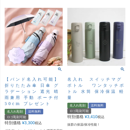
【バンド名入れ可能】
名入れ スイッチマグ
折りたたみ傘 日傘 グ
ボトル ワンタッチボ
ラデーション 遮光 晴
トル 水筒 保冷保温 軽
雨兼用 手動 ポーチ付
量
50cm プレゼント
名入れ彫刻
送料無料
ロゴ彫刻可能
名入れ彫刻
送料無料
特別価格
¥
3,410
税込
ロゴ彫刻可能
特別価格
¥
3,300
税込
抜群の保温/保冷性能！