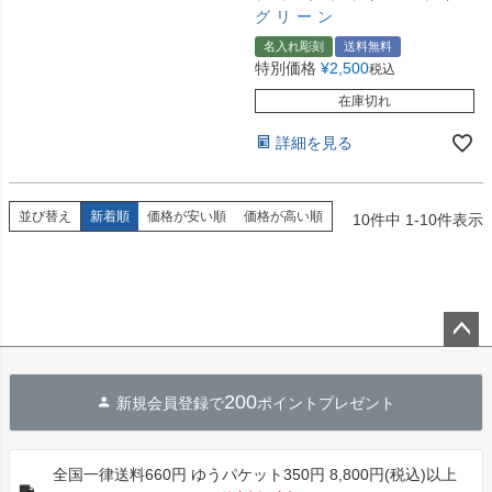
グリーン
名入れ彫刻
送料無料
特別価格
¥
2,500
税込
在庫切れ
詳細を見る
並び替え
新着順
価格が安い順
価格が高い順
10
件中
1
-
10
件表示
ペー
ジト
200
新規会員登録で
ポイントプレゼント
ップ
へ
全国一律送料660円 ゆうパケット350円 8,800円(税込)以上