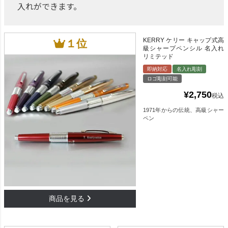
入れができます。
KERRY ケリー キャップ式高
級シャープペンシル 名入れ
リミテッド
即納対応
名入れ彫刻
ロゴ彫刻可能
¥
2,750
税込
1971年からの伝統、高級シャー
ペン