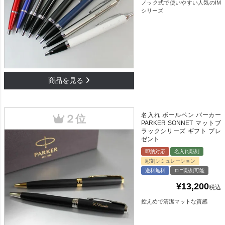
ノック式で使いやすい人気のIM
シリーズ
名入れ ボールペン パーカー
PARKER SONNET マットブ
ラックシリーズ ギフト プレ
ゼント
即納対応
名入れ彫刻
彫刻シミュレーション
送料無料
ロゴ彫刻可能
¥
13,200
税込
控えめで清潔マットな質感