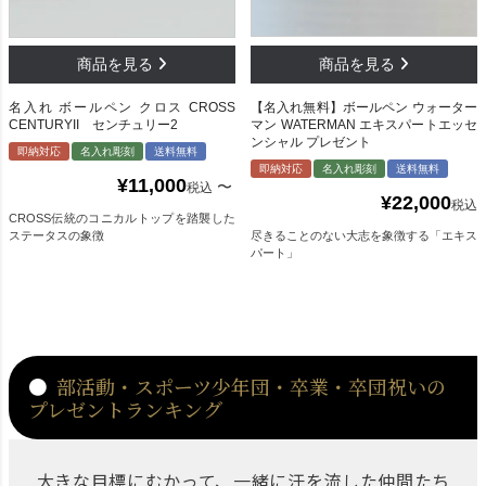
名入れ ボールペン クロス CROSS
【名入れ無料】ボールペン ウォーター
CENTURYII センチュリー2
マン WATERMAN エキスパートエッセ
ンシャル プレゼント
即納対応
名入れ彫刻
送料無料
即納対応
名入れ彫刻
送料無料
¥
11,000
〜
税込
¥
22,000
税込
CROSS伝統のコニカルトップを踏襲した
ステータスの象徴
尽きることのない大志を象徴する「エキス
パート」
部活動・スポーツ少年団・卒業・卒団祝いの
プレゼントランキング
大きな目標にむかって、一緒に汗を流した仲間たち