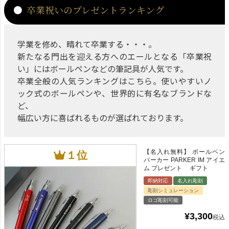
卒業祝いのプレゼントランキング
学業を修め、晴れて卒業する・・・。
新たなる門出を迎える方へのエールとなる「卒業祝
い」にはボールペンなどの筆記具が人気です。
卒業全般の人気ランキングはこちら。使いやすいノ
ック式のボールペンや、世界的に有名なブランドな
ど、
幅広い方に喜ばれるものが選ばれております。
【名入れ無料】 ボールペン
パーカー PARKER IM アイエ
ム プレゼント ギフト
即納対応
名入れ彫刻
彫刻シミュレーション
ロゴ彫刻可能
¥
3,300
税込