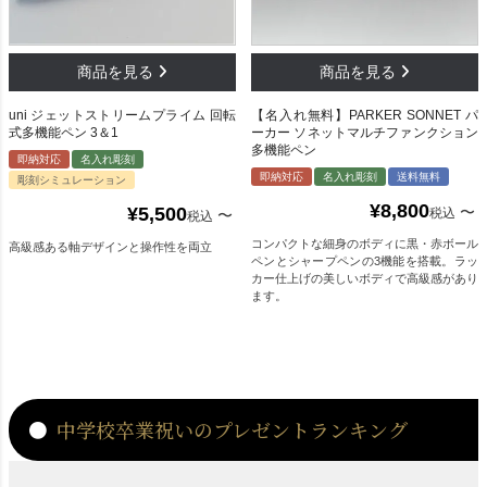
uni ジェットストリームプライム 回転
【名入れ無料】PARKER SONNET パ
式多機能ペン 3＆1
ーカー ソネットマルチファンクション
多機能ペン
即納対応
名入れ彫刻
即納対応
名入れ彫刻
送料無料
彫刻シミュレーション
¥
8,800
¥
5,500
〜
税込
〜
税込
コンパクトな細身のボディに黒・赤ボール
高級感ある軸デザインと操作性を両立
ペンとシャープペンの3機能を搭載。ラッ
カー仕上げの美しいボディで高級感があり
ます。
中学校卒業祝いのプレゼントランキング