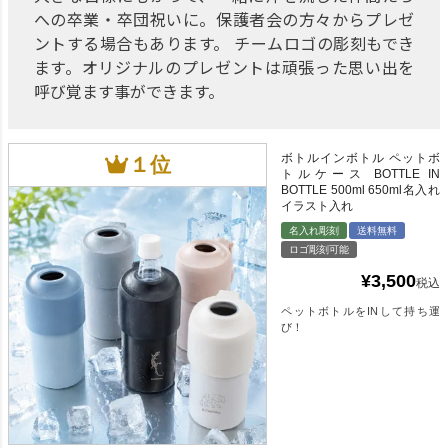
への卒業・卒団祝いに。保護者会の方々からプレゼ
ントする場合もあります。 チームロゴの彫刻もでき
ます。オリジナルのプレゼントは頑張った思い出を
呼び覚ます事ができます。
ボトルインボトル ペットボ
トルケース BOTTLE IN
BOTTLE 500ml 650ml名入れ
イラスト入れ
名入れ彫刻
送料無料
ロゴ彫刻可能
¥
3,500
税込
ペットボトルをINして持ち運
び！