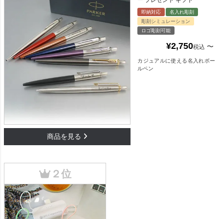
即納対応
名入れ彫刻
彫刻シミュレーション
ロゴ彫刻可能
¥
2,750
〜
税込
カジュアルに使える名入れボー
ルペン