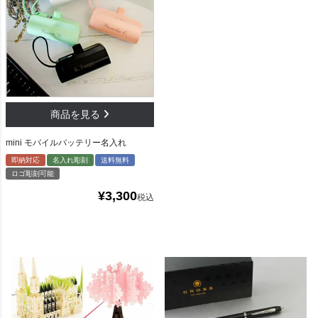
mini モバイルバッテリー名入れ
即納対応
名入れ彫刻
送料無料
ロゴ彫刻可能
¥
3,300
税込