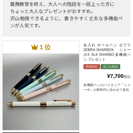
義務教育を終え、大人への階段を一段上った方に
ちょっと大人なプレゼントがおすすめ。
沢山勉強できるように、書きやすく丈夫な多機能ペ
ンが人気です。
名入れ ボールペン ゼブラ
ZEBRA SHARBOX シャー
ボX SL6 SHARBO 多機能ペ
ン プレゼント
即納対応
名入れ彫刻
¥
7,700
税込
多機能ペンのパイオニア『シャ
ーボ』が新時代に合わせて進化