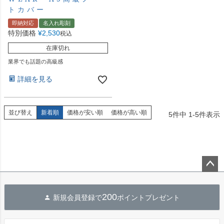
トカバー
即納対応
名入れ彫刻
特別価格
¥
2,530
税込
在庫切れ
業界でも話題の高級感
詳細を見る
並び替え
新着順
価格が安い順
価格が高い順
5
件中
1
-
5
件表示
ペー
ジト
200
新規会員登録で
ポイントプレゼント
ップ
へ