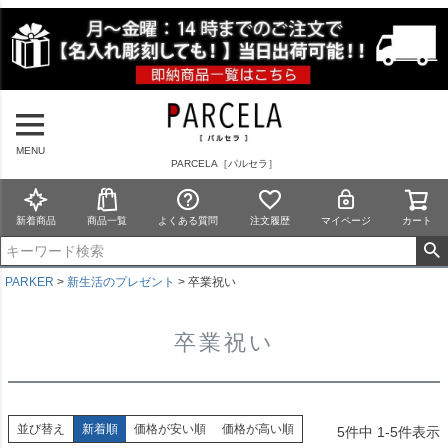
MENU
PARCELA［パルセラ］
新着商品
商品一覧
よくある質問
注文履歴
マイページ
カート
PARKER
新生活のプレゼント
卒業祝い
卒業祝い
並び替え
新着順
価格が安い順
価格が高い順
5
件中
1
-
5
件表示