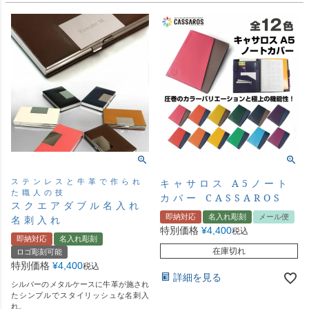
ステンレスと牛革で作られ
キャサロス A5ノート
た職人の技
カバー CASSAROS
スクエアダブル名入れ
即納対応
名入れ彫刻
メール便
名刺入れ
特別価格
¥
4,400
税込
即納対応
名入れ彫刻
在庫切れ
ロゴ彫刻可能
特別価格
¥
4,400
税込
詳細を見る
シルバーのメタルケースに牛革が施され
たシンプルでスタイリッシュな名刺入
れ。