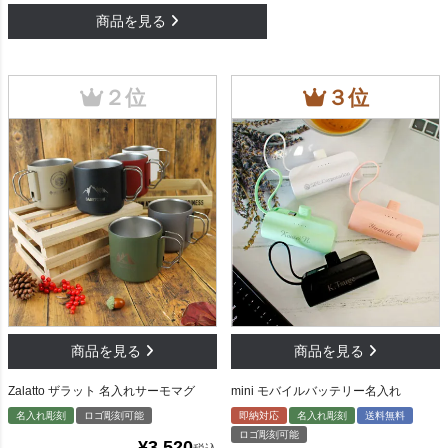
Zalatto ザラット 名入れサーモマグ
mini モバイルバッテリー名入れ
名入れ彫刻
ロゴ彫刻可能
即納対応
名入れ彫刻
送料無料
ロゴ彫刻可能
¥
3,520