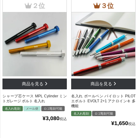
シャープ芯ケース MPL Cylinder ミン
名入れ ボールペン パイロット PILOT
トガレージ ボルト 名入れ
エボルト EVOLT 2+1 アクロインキ 多
機能
名入れ彫刻
メール便
ロゴ彫刻可能
名入れ彫刻
ロゴ彫刻可能
¥
3,080
税込
¥
1,650
税込