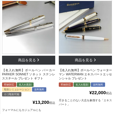
【名入れ無料】ボールペン パーカー
【名入れ無料】ボールペン ウォーター
PARKER SONNET ソネット ステンレ
マン WATERMAN エキスパートエッセ
ススチール プレゼント ギフト
ンシャル プレゼント
即納対応
名入れ彫刻
即納対応
名入れ彫刻
送料無料
彫刻シミュレーション
送料無料
¥
22,000
税込
ロゴ彫刻可能
尽きることのない大志を象徴する「エキス
¥
13,200
税込
パート」
フォーマルにもカジュアルにも