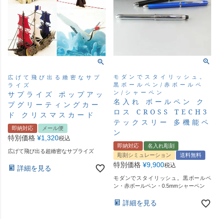
モダンでスタイリッシュ。
広げて飛び出る緻密なサプ
黒ボールペン/赤ボールペ
ライズ
ン/シャーペン
サプライズ ポップアッ
名入れ ボールペン ク
プグリーティングカー
ロス CROSS TECH3
ド クリスマスカード
テックスリー 多機能ペ
即納対応
メール便
ン
特別価格
¥
1,320
税込
即納対応
名入れ彫刻
広げて飛び出る超緻密なサプライズ
彫刻シミュレーション
送料無料
特別価格
¥
9,900
税込
詳細を見る
モダンでスタイリッシュ。黒ボールペ
ン・赤ボールペン・0.5mmシャーペン
詳細を見る