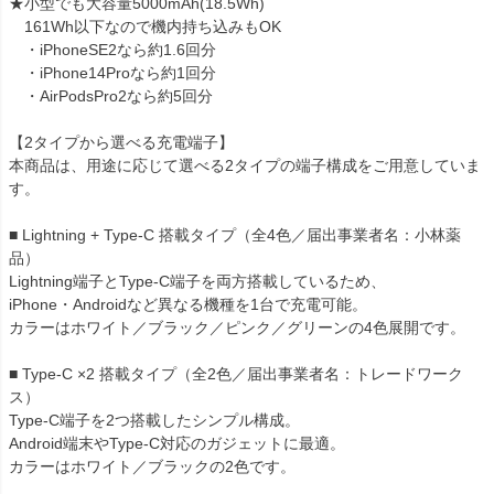
★小型でも大容量5000mAh(18.5Wh)
161Wh以下なので機内持ち込みもOK
・iPhoneSE2なら約1.6回分
・iPhone14Proなら約1回分
・AirPodsPro2なら約5回分
【2タイプから選べる充電端子】
本商品は、用途に応じて選べる2タイプの端子構成をご用意していま
す。
■ Lightning + Type-C 搭載タイプ（全4色／届出事業者名：小林薬
品）
Lightning端子とType-C端子を両方搭載しているため、
iPhone・Androidなど異なる機種を1台で充電可能。
カラーはホワイト／ブラック／ピンク／グリーンの4色展開です。
■ Type-C ×2 搭載タイプ（全2色／届出事業者名：トレードワーク
ス）
Type-C端子を2つ搭載したシンプル構成。
Android端末やType-C対応のガジェットに最適。
カラーはホワイト／ブラックの2色です。