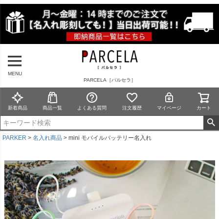
MENU
PARCELA［パルセラ］
新着商品
商品一覧
よくある質問
注文履歴
マイページ
カート
PARKER
名入れ商品
mini モバイルバッテリー名入れ