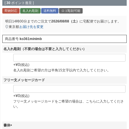
[
30
ポイント進呈 ]
即納対応
名入れ彫刻
送料無料
ロゴ彫刻可能
明日
14時00分
までのご注文で
2026/08/08（土）
に
宅配便
でお届けします。
東京都
お届け先を変更
商品番号
ko361minimb
名入れ彫刻（不要の場合は不要と入力してください）
+
¥
0
税込
名入れ彫刻ご希望の方は半角15文字以内で入力してください。
フリー文メッセージカード
+
¥
0
税込
フリー文メッセージカードをご希望の場合は、こちらに入力してくださ
い。
書体