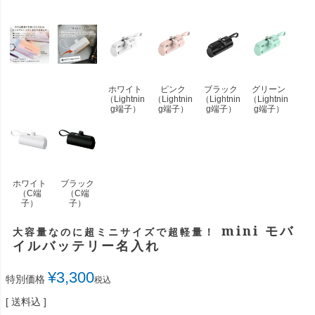
ホワイト
ピンク
ブラック
グリーン
（Lightnin
（Lightnin
（Lightnin
（Lightnin
g端子）
g端子）
g端子）
g端子）
ホワイト
ブラック
（C端
（C端
子）
子）
mini モバ
大容量なのに超ミニサイズで超軽量！
イルバッテリー名入れ
¥
3,300
特別価格
税込
送料込