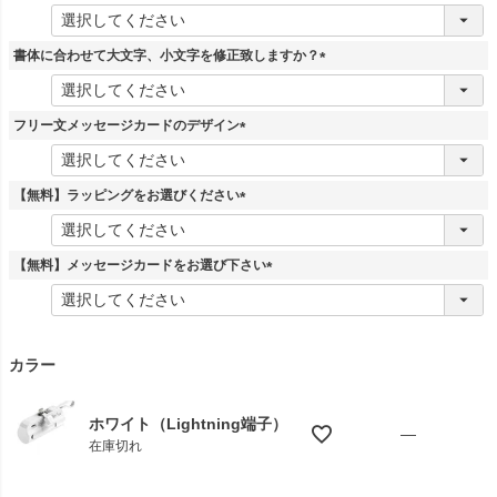
(
必
須
書体に合わせて大文字、小文字を修正致しますか？
)
(
必
須
フリー文メッセージカードのデザイン
)
(
必
須
【無料】ラッピングをお選びください
)
(
必
須
【無料】メッセージカードをお選び下さい
)
(
必
須
)
カラー
ホワイト（Lightning端子）
—
在庫切れ