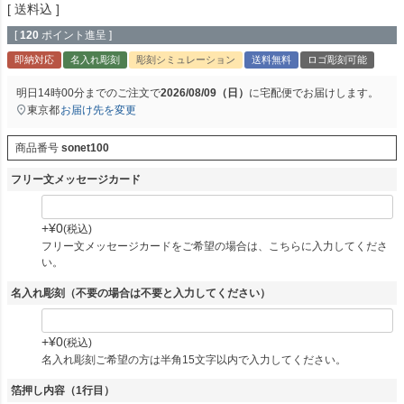
送料込
[
120
ポイント進呈 ]
即納対応
名入れ彫刻
彫刻シミュレーション
送料無料
ロゴ彫刻可能
明日
14時00分
までのご注文で
2026/08/09（日）
に
宅配便
でお届けします。
東京都
お届け先を変更
商品番号
sonet100
フリー文メッセージカード
+
¥
0
税込
フリー文メッセージカードをご希望の場合は、こちらに入力してくださ
い。
名入れ彫刻（不要の場合は不要と入力してください）
+
¥
0
税込
名入れ彫刻ご希望の方は半角15文字以内で入力してください。
箔押し内容（1行目）