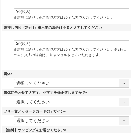
+
¥
0
税込
化粧箱に箔押しをご希望の方は20字以内で入力してください。
箔押し内容（2行目）※不要の場合は不要と入力してください
+
¥
0
税込
化粧箱に箔押しをご希望の方は20字以内で入力してください。※2行目
のみに入力の場合は、キャンセルさせていただきます。
書体
(
必
須
書体に合わせて大文字、小文字を修正致しますか？
)
(
必
須
フリー文メッセージカードのデザイン
)
(
必
須
【無料】ラッピングをお選びください