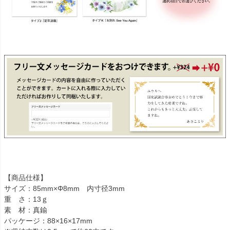
【商品仕様】
サイズ：85mm×Φ8mm 内寸径3mm
重 さ：13ｇ
素 材：真鍮
パッケージ：88×16×17mm