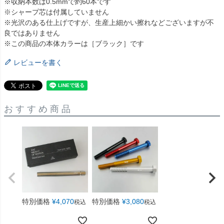
※収納本数は0.5mmで約60本です
※シャープ芯は付属していません
※光沢のある仕上げですが、生産上細かい擦れなどございますが不
良ではありません
※この商品の本体カラーは［ブラック］です
レビューを書く
おすすめ商品
特別価格
¥
4,070
特別価格
¥
3,080
税込
税込