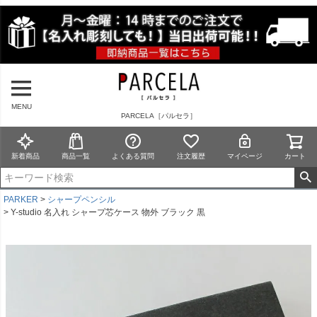
MENU
PARCELA［パルセラ］
新着商品
商品一覧
よくある質問
注文履歴
マイページ
カート
PARKER
シャープペンシル
Y-studio 名入れ シャープ芯ケース 物外 ブラック 黒