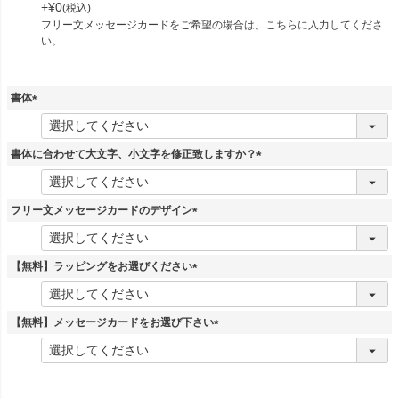
+
¥
0
税込
フリー文メッセージカードをご希望の場合は、こちらに入力してくださ
い。
書体
(
必
須
書体に合わせて大文字、小文字を修正致しますか？
)
(
必
須
フリー文メッセージカードのデザイン
)
(
必
須
【無料】ラッピングをお選びください
)
(
必
須
【無料】メッセージカードをお選び下さい
)
(
必
須
)