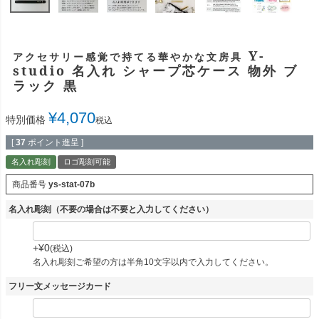
Y-
アクセサリー感覚で持てる華やかな文房具
studio 名入れ シャープ芯ケース 物外 ブ
ラック 黒
¥
4,070
特別価格
税込
[
37
ポイント進呈 ]
名入れ彫刻
ロゴ彫刻可能
商品番号
ys-stat-07b
名入れ彫刻（不要の場合は不要と入力してください）
+
¥
0
税込
名入れ彫刻ご希望の方は半角10文字以内で入力してください。
フリー文メッセージカード