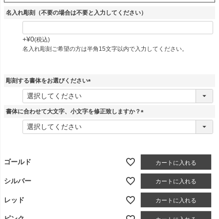
名入れ彫刻（不要の場合は不要と入力してください）
+
¥
0
税込
名入れ彫刻ご希望の方は半角15文字以内で入力してください。
彫刻する書体をお選びください
(
必
須
書体に合わせて大文字、小文字を修正致しますか？
)
(
必
須
)
ゴールド
カートに入れる
シルバー
カートに入れる
レッド
カートに入れる
ピンク