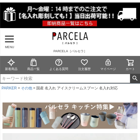
MENU
PARCELA［パルセラ］
新着商品
商品一覧
よくある質問
注文履歴
マイページ
カート
PARKER
その他
国産 名入れ アイスクリームスプーン 名入れ対応