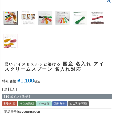
国産 名入れ アイ
硬いアイスもスルッと溶ける
スクリームスプーン 名入れ対応
¥
1,100
特別価格
税込
送料込
[
10
ポイント進呈 ]
即納対応
名入れ彫刻
メール便
送料無料
ロゴ彫刻可能
商品番号
iceyogurtspoon