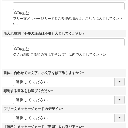
+
¥
0
税込
フリー文メッセージカードをご希望の場合は、こちらに入力してくださ
い。
名入れ彫刻（不要の場合は不要と入力してください）
+
¥
0
税込
名入れ彫刻ご希望の方は半角15文字以内で入力してください。
書体に合わせて大文字、小文字を修正致しますか？
(
必
須
彫刻する書体をお選びください
)
(
必
須
フリー文メッセージカードのデザイン
)
(
必
須
【無料】メッセージカード（定型）をお選び下さい