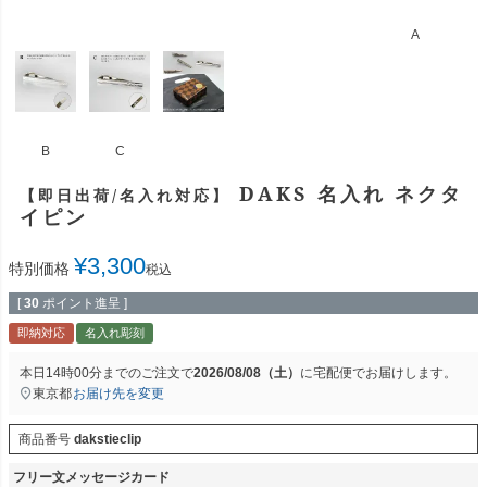
A
B
C
DAKS 名入れ ネクタ
【即日出荷/名入れ対応】
イピン
¥
3,300
特別価格
税込
[
30
ポイント進呈 ]
即納対応
名入れ彫刻
本日
14時00分
までのご注文で
2026/08/08（土）
に
宅配便
でお届けします。
東京都
お届け先を変更
商品番号
dakstieclip
フリー文メッセージカード