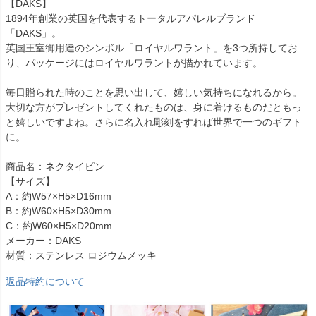
【DAKS】
1894年創業の英国を代表するトータルアパレルブランド
「DAKS」。
英国王室御用達のシンボル「ロイヤルワラント」を3つ所持してお
り、パッケージにはロイヤルワラントが描かれています。
毎日贈られた時のことを思い出して、嬉しい気持ちになれるから。
大切な方がプレゼントしてくれたものは、身に着けるものだともっ
と嬉しいですよね。さらに名入れ彫刻をすれば世界で一つのギフト
に。
商品名：ネクタイピン
【サイズ】
A：約W57×H5×D16mm
B：約W60×H5×D30mm
C：約W60×H5×D20mm
メーカー：DAKS
材質：ステンレス ロジウムメッキ
返品特約について