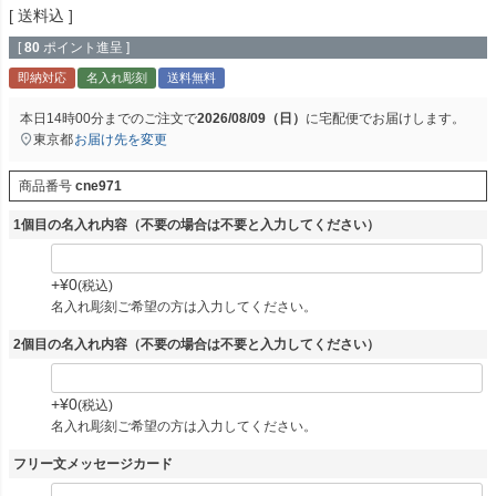
送料込
[
80
ポイント進呈 ]
即納対応
名入れ彫刻
送料無料
本日
14時00分
までのご注文で
2026/08/09（日）
に
宅配便
でお届けします。
東京都
お届け先を変更
商品番号
cne971
1個目の名入れ内容（不要の場合は不要と入力してください）
+
¥
0
税込
名入れ彫刻ご希望の方は入力してください。
2個目の名入れ内容（不要の場合は不要と入力してください）
+
¥
0
税込
名入れ彫刻ご希望の方は入力してください。
フリー文メッセージカード