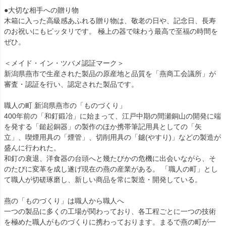
●大切な相手への贈り物
木箱に入った高級感あふれる贈り物は、敬老の日や、記念日、長寿
のお祝いにもピッタリです。 極上の器で味わう最高で至福の時間を
ぜひ。
＜メイド・イン・ツバメ認証マーク＞
新潟県燕市で生産された製品の原産地と品質を「燕商工会議所」が
審査・認証を行い、認定された製品です。
職人の町 新潟県燕市の「ものづくり」
400年前の「和釘鍛冶」に始まって、江戸中期の間瀬銅山の開発に端
を発する「鎚起銅器」の製作のほか携帯筆記用具としての「矢
立」、喫煙用具の「煙管」、切削用具の「鑢(やすり)」などの製造が
盛んに行われた。
和釘の衰退、洋食器の台頭へと幾たびかの危機に出会いながら、そ
のたびに変革を成し遂げ現在の燕の産業がある。 「職人の町」とし
て職人が切磋琢磨し、新しい商品を常に製造・開発している。
燕の「ものづくり」は職人から職人へ
一つの製品に多くの工場が関わっており、各工程ごとに一つの技術
を極めた職人がものづくりに携わっております。まるで燕の町が一