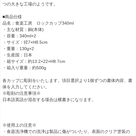
つの大きな工場のようです。
■商品仕様
品名：食楽工房 ロックカップ340ml
・主な材質：銅(本体)
・容量：340ml×2
・サイズ：径7×H8.5cm
・重量：130g×2
・生産国：日本
・箱サイズ：約13.2×22×H8.7cm
・箱入り重量：約500g
各カップに彫刻をいたします。項目選択より1個ずつの書体内容、書
体を入力してください。
※彫刻の注意事項※
日本語英語が混在する場合は横書きになります。
※使用上の注意※
・食器洗浄機での洗浄は製品に傷がついたり、表面のクリア塗装の