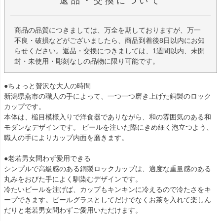
返品・交換について
商品の品質につきましては、万全を期しておりますが、万一
不良・破損などがございましたら、商品到着後8日以内にお知
らせください。返品・交換につきましては、1週間以内、未開
封・未使用・彫刻なしの品物に限り可能です。
●ちょっと贅沢な大人の時間
新潟県燕市の職人の手によって、一つ一つ磨き上げた銅製のロック
カップです。
本体は、槌目模様入りで洋食器でありながら、和の雰囲気のある和
モダンなデザインです。 ビールを注いだ際にきめ細く泡立つよう、
職人の手によりカップ内面を磨きます。
●老若男女問わず愛用できる
シンプルで高級感のある銅製ロックカップは、適度な重量感のある
丸みをおびた手によく馴染むデザインです。
冷たいビールを注げば、カップもキンキンに冷えるので冷たさをキ
ープできます。ビールグラスとしてだけでなくお茶を入れて楽しん
だりと老若男女問わずご愛用いただけます。