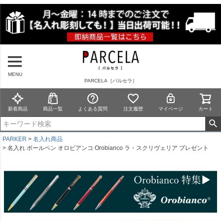
MENU
PARCELA［パルセラ］
新着商品
商品一覧
よくある質問
注文履歴
マイページ
カート
PARKER
名入れ商品
名入れ ボールペン オロビアンコ Orobianco ラ・スクリヴェリア プレゼント