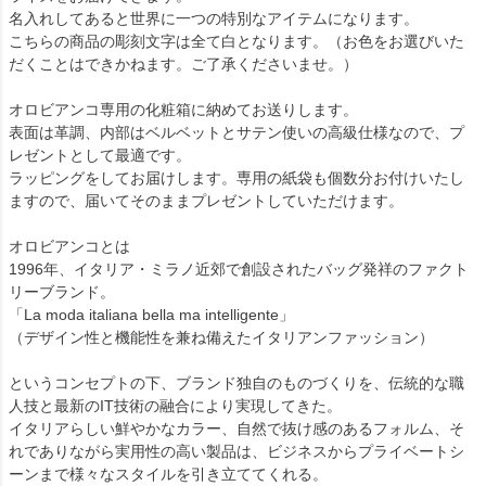
名入れしてあると世界に一つの特別なアイテムになります。
こちらの商品の彫刻文字は全て白となります。（お色をお選びいた
だくことはできかねます。ご了承くださいませ。）
オロビアンコ専用の化粧箱に納めてお送りします。
表面は革調、内部はベルベットとサテン使いの高級仕様なので、プ
レゼントとして最適です。
ラッピングをしてお届けします。専用の紙袋も個数分お付けいたし
ますので、届いてそのままプレゼントしていただけます。
オロビアンコとは
1996年、イタリア・ミラノ近郊で創設されたバッグ発祥のファクト
リーブランド。
「La moda italiana bella ma intelligente」
（デザイン性と機能性を兼ね備えたイタリアンファッション）
というコンセプトの下、ブランド独自のものづくりを、伝統的な職
人技と最新のIT技術の融合により実現してきた。
イタリアらしい鮮やかなカラー、自然で抜け感のあるフォルム、そ
れでありながら実用性の高い製品は、ビジネスからプライベートシ
ーンまで様々なスタイルを引き立ててくれる。