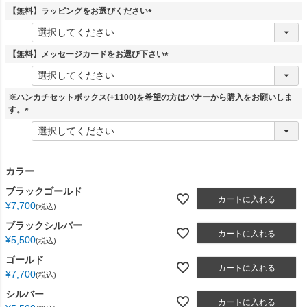
須
【無料】ラッピングをお選びください
)
(
必
須
【無料】メッセージカードをお選び下さい
)
(
必
須
※ハンカチセットボックス(+1100)を希望の方はバナーから購入をお願いしま
)
す。
(
必
須
)
カラー
ブラックゴールド
カートに入れる
¥
7,700
税込
ブラックシルバー
カートに入れる
¥
5,500
税込
ゴールド
カートに入れる
¥
7,700
税込
シルバー
カートに入れる