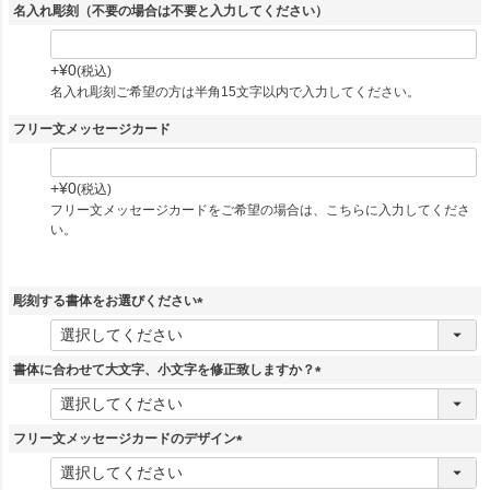
名入れ彫刻（不要の場合は不要と入力してください）
+
¥
0
税込
名入れ彫刻ご希望の方は半角15文字以内で入力してください。
フリー文メッセージカード
+
¥
0
税込
フリー文メッセージカードをご希望の場合は、こちらに入力してくださ
い。
彫刻する書体をお選びください
(
必
須
書体に合わせて大文字、小文字を修正致しますか？
)
(
必
須
フリー文メッセージカードのデザイン
)
(
必