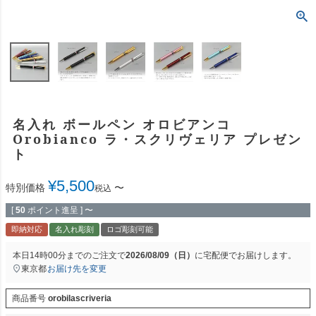
名入れ ボールペン オロビアンコ
Orobianco ラ・スクリヴェリア プレゼン
ト
¥
5,500
特別価格
〜
税込
[
50
ポイント進呈 ]
〜
即納対応
名入れ彫刻
ロゴ彫刻可能
本日
14時00分
までのご注文で
2026/08/09（日）
に
宅配便
でお届けします。
東京都
お届け先を変更
商品番号
orobilascriveria