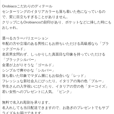
Orobiacoこだわりのディテール
センターリングのイタリアカラーも落ち着いた色になっているの
で、変に目立ちすぎることがありません。
クリップにもOrobiancoの刻印があり、ポケットなどに挿した時にも
おしゃれ。
選べるカラーバリエーション
年配の方や立場のある男性にもお持ちいただける高級感なら「ブラ
ックゴールド」
老若男女問わず、しっかりした真面目な印象を持っていただける
「ブラックシルバー」
金運が上がりそうな「ゴールド」
シンプルで爽やかな「シルバー」
落ち着いた印象でマダム層にもお似合いな「レッド」
フレッシュな新社会人にぴったり。イタリアの海の色「ブルー」
学生さんの入学祝いにぴったり。イタリアの空の色「ターコイズ」
若い女性へのプレゼントに人気。「ピンク」
無料で名入れ彫刻を承ります。
名入れしても当日配送できますので、お急ぎのプレゼントでもサプ
ライズをお届けできます。