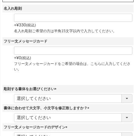
名入れ彫刻
+
¥
330
税込
名入れ彫刻ご希望の方は半角15文字以内で入力してください。
フリー文メッセージカード
+
¥
0
税込
フリー文メッセージカードをご希望の場合は、こちらに入力してくださ
い。
彫刻する書体をお選びください
(
必
須
書体に合わせて大文字、小文字を修正致しますか？
)
(
必
須
フリー文メッセージカードのデザイン
)
(