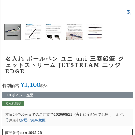
名入れ ボールペン ユニ uni 三菱鉛筆 ジ
ェットストリーム JETSTREAM エッジ
EDGE
¥
1,100
特別価格
税込
[
10
ポイント進呈 ]
名入れ彫刻
本日
14時00分
までのご注文で
2026/08/11（火）
に
宅配便
でお届けします。
東京都
お届け先を変更
商品番号
sxn-1003-28