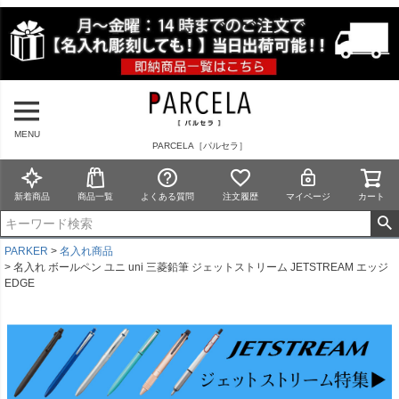
MENU
PARCELA［パルセラ］
新着商品
商品一覧
よくある質問
注文履歴
マイページ
カート
PARKER
名入れ商品
名入れ ボールペン ユニ uni 三菱鉛筆 ジェットストリーム JETSTREAM エッジ
EDGE