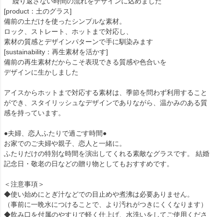
繰り返さない時間の流れをデザインに込めました
[product：土のグラス]
備前の土だけを使ったシンプルな素材。
ロック、ストレート、ホットまで対応し、
素材の質感とデザインパターンで手に馴染みます
[sustainability：再生素材を活かす]
備前の再生素材だからこそ表現できる質感や色合いを
デザインに生かしました
アイスからホットまで対応する素材は、季節を問わず利用すること
ができ、スタイリッシュなデザインでありながら、温かみのある質
感を持っています。
●夫婦、恋人ふたりで過ごす時間●
お家でのご夫婦や親子、恋人と一緒に。
ふたりだけの特別な時間を演出してくれる素敵なグラスです。 結婚
記念日・敬老の日などの贈り物としてもおすすめです。
＜注意事項＞
◆使い始めにとぎ汁などでの目止めや煮沸は必要ありません。
（事前に一晩水につけることで、より汚れがつきにくくなります）
◆飲み口を付属のやすりで軽く仕上げ、水洗いをしてご使用くださ