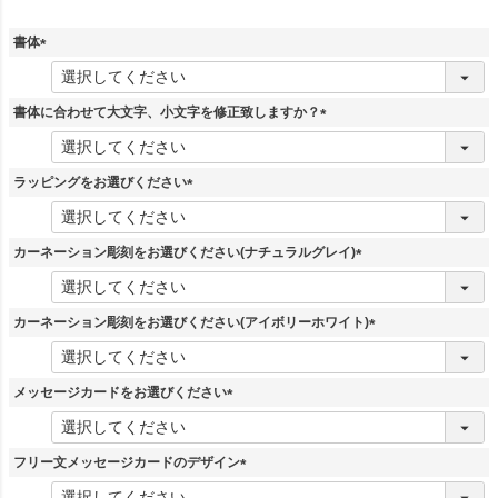
書体
(
必
須
書体に合わせて大文字、小文字を修正致しますか？
)
(
必
須
ラッピングをお選びください
)
(
必
須
カーネーション彫刻をお選びください(ナチュラルグレイ)
)
(
必
須
カーネーション彫刻をお選びください(アイボリーホワイト)
)
(
必
須
メッセージカードをお選びください
)
(
必
須
フリー文メッセージカードのデザイン
)
(