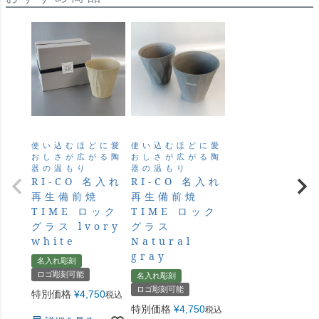
使い込むほどに愛
使い込むほどに愛
おしさが広がる陶
おしさが広がる陶
器の温もり
器の温もり
RI-CO 名入れ
RI-CO 名入れ
再生備前焼
再生備前焼
TIME ロック
TIME ロック
グラス lvory
グラス
white
Natural
gray
名入れ彫刻
ロゴ彫刻可能
名入れ彫刻
ロゴ彫刻可能
特別価格
¥
4,750
税込
特別価格
¥
4,750
税込