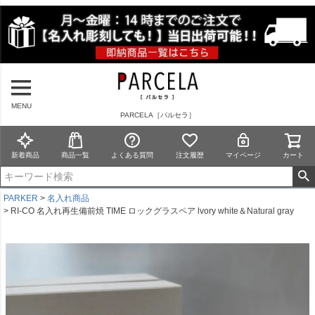
MENU
PARCELA［パルセラ］
新着商品
商品一覧
よくある質問
注文履歴
マイページ
カート
PARKER
名入れ商品
RI-CO 名入れ再生備前焼 TIME ロックグラスペア lvory white＆Natural gray