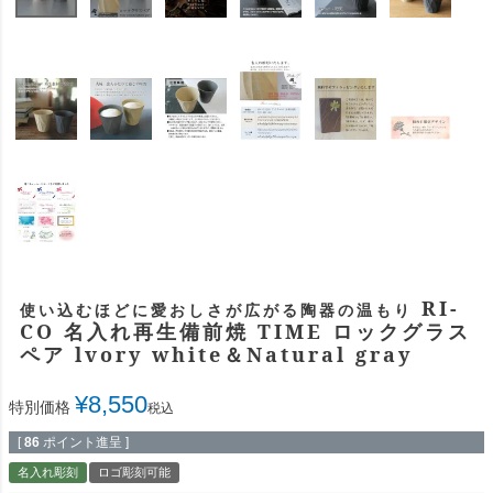
RI-
使い込むほどに愛おしさが広がる陶器の温もり
CO 名入れ再生備前焼 TIME ロックグラス
ペア lvory white＆Natural gray
¥
8,550
特別価格
税込
[
86
ポイント進呈 ]
名入れ彫刻
ロゴ彫刻可能