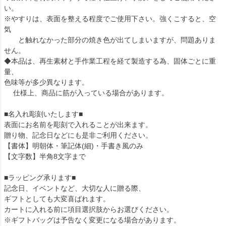
い。
※やすりは、表面を整える程度でご使用下さい。強くこすると、空
気
と触れなかった部分の焼き色が出てしまいますが、問題ありま
せん。
◆本品は、再生素材と手作業工程を経て製造する為、固体ごとに重
量、
色味等が多少異なります。
仕様上、商品に筋が入っている場合があります。
■名入れ彫刻いたします■
表面にお名前を彫刻で入れることが出来ます。
贈り物、記念日などにも是非ご利用ください。
【書体】明朝体・筆記体(細)・手書き風のみ
【文字数】半角8文字まで
■ラッピング承ります■
記念日、イベントなど、大切な人に贈る際、
ギフトとしても大変喜ばれます。
カートに入れる前に項目選択肢からお選びください。
※ギフトバッグは予告なく変更になる場合があります。