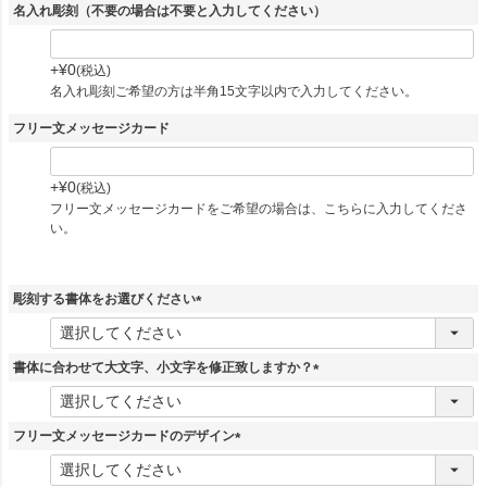
名入れ彫刻（不要の場合は不要と入力してください）
+
¥
0
税込
名入れ彫刻ご希望の方は半角15文字以内で入力してください。
フリー文メッセージカード
+
¥
0
税込
フリー文メッセージカードをご希望の場合は、こちらに入力してくださ
い。
彫刻する書体をお選びください
(
必
須
書体に合わせて大文字、小文字を修正致しますか？
)
(
必
須
フリー文メッセージカードのデザイン
)
(
必