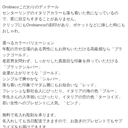
Orobiacoこだわりのディテール
センターリングのイタリアカラーも落ち着いた色になっているの
で、変に目立ちすぎることがありません。
クリップにもOrobiancoの刻印があり、ポケットなどに挿した時にも
おしゃれ。
選べるカラーバリエーション
年配の方や立場のある男性にもお持ちいただける高級感なら「ブラ
ックゴールド」
老若男女問わず、しっかりした真面目な印象を持っていただける
「ブラックシルバー」
金運が上がりそうな「ゴールド」
シンプルで爽やかな「シルバー」
落ち着いた印象でマダム層にもお似合いな「レッド」
フレッシュな新社会人にぴったり。イタリアの海の色「ブルー」
学生さんの入学祝いにぴったり。イタリアの空の色「ターコイズ」
若い女性へのプレゼントに人気。「ピンク」
無料で名入れ彫刻を承ります。
名入れしても当日配送できますので、お急ぎのプレゼントでもサプ
ライズをお届けできます。