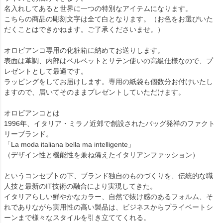
名入れしてあると世界に一つの特別なアイテムになります。
こちらの商品の彫刻文字は全て白となります。（お色をお選びいた
だくことはできかねます。ご了承くださいませ。）
オロビアンコ専用の化粧箱に納めてお送りします。
表面は革調、内部はベルベットとサテン使いの高級仕様なので、プ
レゼントとして最適です。
ラッピングをしてお届けします。専用の紙袋も個数分お付けいたし
ますので、届いてそのままプレゼントしていただけます。
オロビアンコとは
1996年、イタリア・ミラノ近郊で創設されたバッグ発祥のファクト
リーブランド。
「La moda italiana bella ma intelligente」
（デザイン性と機能性を兼ね備えたイタリアンファッション）
というコンセプトの下、ブランド独自のものづくりを、伝統的な職
人技と最新のIT技術の融合により実現してきた。
イタリアらしい鮮やかなカラー、自然で抜け感のあるフォルム、そ
れでありながら実用性の高い製品は、ビジネスからプライベートシ
ーンまで様々なスタイルを引き立ててくれる。