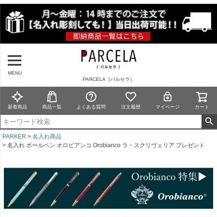
MENU
PARCELA［パルセラ］
新着商品
商品一覧
よくある質問
注文履歴
マイページ
カート
PARKER
名入れ商品
名入れ ボールペン オロビアンコ Orobianco ラ・スクリヴェリア プレゼント