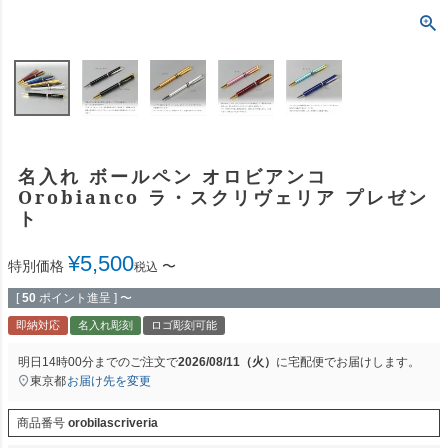
名入れ ボールペン オロビアンコ
Orobianco ラ・スクリヴェリア プレゼン
ト
¥
5,500
特別価格
〜
税込
[
50
ポイント進呈 ]
〜
即納対応
名入れ彫刻
ロゴ彫刻可能
明日
14時00分
までのご注文で
2026/08/11（火）
に
宅配便
でお届けします。
東京都
お届け先を変更
商品番号
orobilascriveria