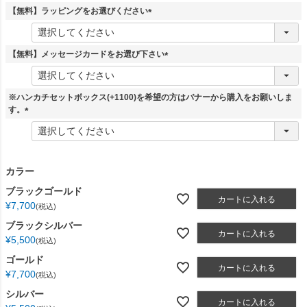
須
【無料】ラッピングをお選びください
)
(
必
須
【無料】メッセージカードをお選び下さい
)
(
必
須
※ハンカチセットボックス(+1100)を希望の方はバナーから購入をお願いしま
)
す。
(
必
須
)
カラー
ブラックゴールド
カートに入れる
¥
7,700
税込
ブラックシルバー
カートに入れる
¥
5,500
税込
ゴールド
カートに入れる
¥
7,700
税込
シルバー
カートに入れる