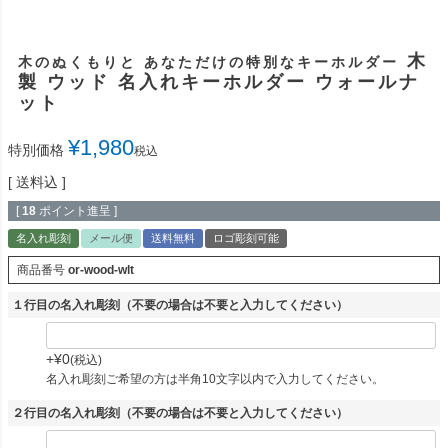
木
木のぬくもりと あなただけの特別なキーホルダー
製 ウッド 名入れキーホルダー ウォールナ
ット
¥
1,980
特別価格
税込
送料込
[
18
ポイント進呈 ]
名入れ彫刻
メール便
送料無料
ロゴ彫刻可能
商品番号
or-wood-wlt
１行目の名入れ彫刻（不要の場合は不要と入力してください）
+
¥
0
税込
名入れ彫刻ご希望の方は半角10文字以内で入力してください。
２行目の名入れ彫刻（不要の場合は不要と入力してください）