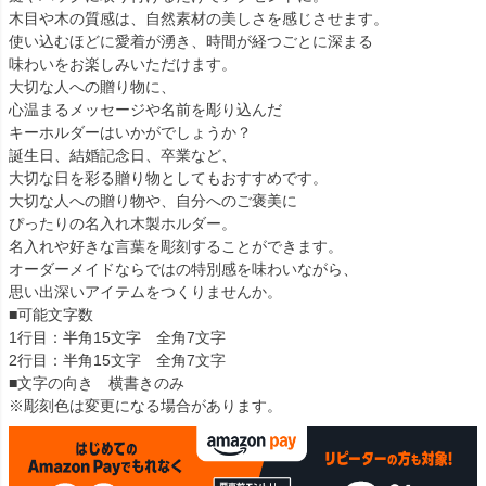
木目や木の質感は、自然素材の美しさを感じさせます。
使い込むほどに愛着が湧き、時間が経つごとに深まる
味わいをお楽しみいただけます。
大切な人への贈り物に、
心温まるメッセージや名前を彫り込んだ
キーホルダーはいかがでしょうか？
誕生日、結婚記念日、卒業など、
大切な日を彩る贈り物としてもおすすめです。
大切な人への贈り物や、自分へのご褒美に
ぴったりの名入れ木製ホルダー。
名入れや好きな言葉を彫刻することができます。
オーダーメイドならではの特別感を味わいながら、
思い出深いアイテムをつくりませんか。
■可能文字数
1行目：半角15文字 全角7文字
2行目：半角15文字 全角7文字
■文字の向き 横書きのみ
※彫刻色は変更になる場合があります。