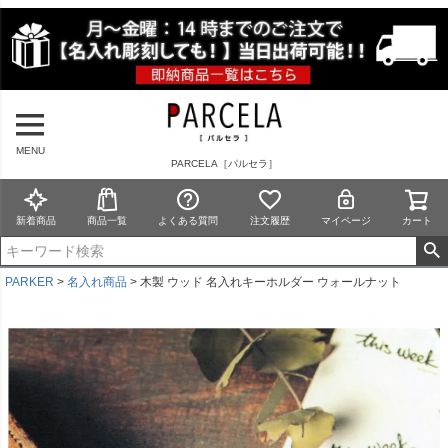
MENU
PARCELA［パルセラ］
新着商品
商品一覧
よくある質問
注文履歴
マイページ
カート
PARKER
名入れ商品
木製 ウッド 名入れキーホルダー ウォールナット