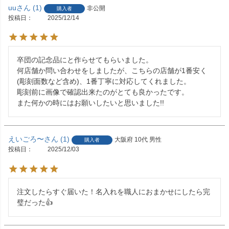
uu
1
非公開
購入者
投稿日
2025/12/14
卒団の記念品にと作らせてもらいました。

何店舗か問い合わせをしましたが、こちらの店舗が1番安く
(彫刻面数など含め)、1番丁寧に対応してくれました。

彫刻前に画像で確認出来たのがとても良かったです。

また何かの時にはお願いしたいと思いました!!
えいごろ〜
1
大阪府
10代
男性
購入者
投稿日
2025/12/03
注文したらすぐ届いた！名入れを職人におまかせにしたら完
璧だった👍