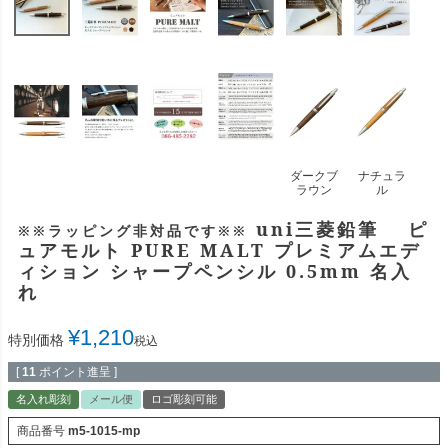
ダークブ
ナチュラ
ラウン
ル
uni三菱鉛筆 ピ
※※ラッピング非対品です※※
ュアモルト PURE MALT プレミアムエデ
ィション シャープペンシル 0.5mm 名入
れ
¥
1,210
特別価格
税込
[
11
ポイント進呈 ]
名入れ彫刻
メール便
ロゴ彫刻可能
商品番号
m5-1015-mp