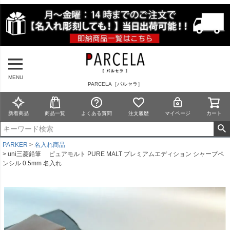
MENU
PARCELA［パルセラ］
新着商品
商品一覧
よくある質問
注文履歴
マイページ
カート
PARKER
名入れ商品
uni三菱鉛筆 ピュアモルト PURE MALT プレミアムエディション シャープペ
ンシル 0.5mm 名入れ