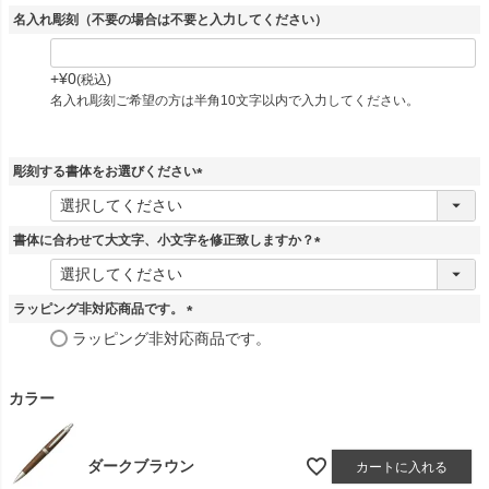
名入れ彫刻（不要の場合は不要と入力してください）
+
¥
0
税込
名入れ彫刻ご希望の方は半角10文字以内で入力してください。
彫刻する書体をお選びください
(
必
須
書体に合わせて大文字、小文字を修正致しますか？
)
(
必
須
ラッピング非対応商品です。
)
(
ラッピング非対応商品です。
必
須
)
カラー
ダークブラウン
カートに入れる