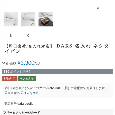
A
B
C
DAKS 名入れ ネクタ
【即日出荷/名入れ対応】
イピン
¥
3,300
特別価格
税込
[
30
ポイント進呈 ]
即納対応
名入れ彫刻
明日
14時00分
までのご注文で
2026/08/09（日）
に
宅配便
でお届けします。
東京都
お届け先を変更
商品番号
dakstieclip
フリー文メッセージカード