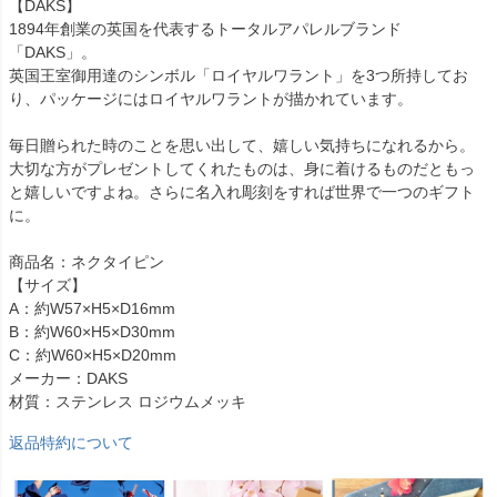
【DAKS】
1894年創業の英国を代表するトータルアパレルブランド
「DAKS」。
英国王室御用達のシンボル「ロイヤルワラント」を3つ所持してお
り、パッケージにはロイヤルワラントが描かれています。
毎日贈られた時のことを思い出して、嬉しい気持ちになれるから。
大切な方がプレゼントしてくれたものは、身に着けるものだともっ
と嬉しいですよね。さらに名入れ彫刻をすれば世界で一つのギフト
に。
商品名：ネクタイピン
【サイズ】
A：約W57×H5×D16mm
B：約W60×H5×D30mm
C：約W60×H5×D20mm
メーカー：DAKS
材質：ステンレス ロジウムメッキ
返品特約について