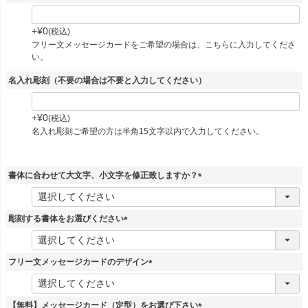
+
¥
0
税込
フリー文メッセージカードをご希望の場合は、こちらに入力してくださ
い。
名入れ彫刻（不要の場合は不要と入力してください）
+
¥
0
税込
名入れ彫刻ご希望の方は半角15文字以内で入力してください。
書体に合わせて大文字、小文字を修正致しますか？
(
必
須
彫刻する書体をお選びください
)
(
必
須
フリー文メッセージカードのデザイン
)
(
必
須
【無料】メッセージカード（定型）をお選び下さい