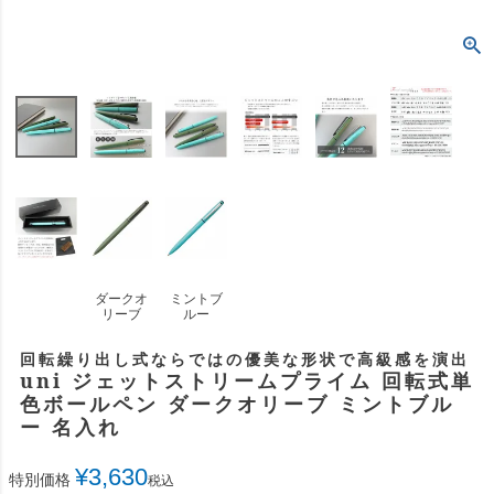
ダークオ
ミントブ
リーブ
ルー
回転繰り出し式ならではの優美な形状で高級感を演出
uni ジェットストリームプライム 回転式単
色ボールペン ダークオリーブ ミントブル
ー 名入れ
¥
3,630
特別価格
税込