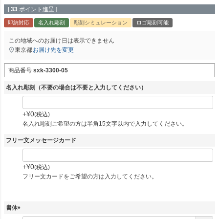
[
33
ポイント進呈 ]
即納対応
名入れ彫刻
彫刻シミュレーション
ロゴ彫刻可能
この地域へのお届け日は表示できません
東京都
お届け先を変更
商品番号
sxk-3300-05
名入れ彫刻（不要の場合は不要と入力してください）
+
¥
0
税込
名入れ彫刻ご希望の方は半角15文字以内で入力してください。
フリー文メッセージカード
+
¥
0
税込
フリー文カードをご希望の方は入力してください。
書体
(