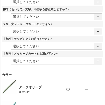
必
須
書体に合わせて大文字、小文字を修正致しますか？
)
(
必
須
フリー文メッセージカードのデザイン
)
(
必
須
【無料】ラッピングをお選びください
)
(
必
須
【無料】メッセージカードをお選び下さい
)
(
必
須
)
カラー
ダークオリーブ
—
在庫切れ