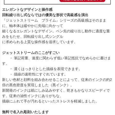
エレガントなデザインと操作感
回転繰り出し式ならではの優美な形状で高級感を演出
『ジェットストリーム プライム』シリーズの高級感はそのまま
に、軸本体は緩やかに先端に向かって
細くなるエレガントなデザイン。ペン先の繰り出し動作に適度な重
みをもたせ、回転繰り出し式シングル
に求められる上質な操作感を追求しています。
ジェットストリームのここがすごい
・ 筆記荷重、速度に関わらず低い筆記抵抗でなめらかに書けま
す。
・ 濃くはっきりとした描線を表現できます。
・ 描線の速乾性にすぐれています。
新しい色材と顔料を組み合わせることによって、従来のインクの約2
倍の黒色密度を実現しました（黒インク）。
新開発のインクは紙にしみ込みやすく、乾きもかなりスピーディで
す。従来の油性インクにありがちな、
描線にふれて手が汚れるといったストレスを軽減しました。
無料で名入れ彫刻いたします