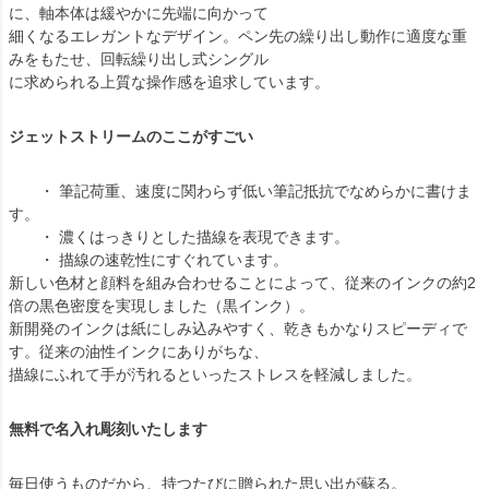
に、軸本体は緩やかに先端に向かって
細くなるエレガントなデザイン。ペン先の繰り出し動作に適度な重
みをもたせ、回転繰り出し式シングル
に求められる上質な操作感を追求しています。
ジェットストリームのここがすごい
・ 筆記荷重、速度に関わらず低い筆記抵抗でなめらかに書けま
す。
・ 濃くはっきりとした描線を表現できます。
・ 描線の速乾性にすぐれています。
新しい色材と顔料を組み合わせることによって、従来のインクの約2
倍の黒色密度を実現しました（黒インク）。
新開発のインクは紙にしみ込みやすく、乾きもかなりスピーディで
す。従来の油性インクにありがちな、
描線にふれて手が汚れるといったストレスを軽減しました。
無料で名入れ彫刻いたします
毎日使うものだから、持つたびに贈られた思い出が蘇る。