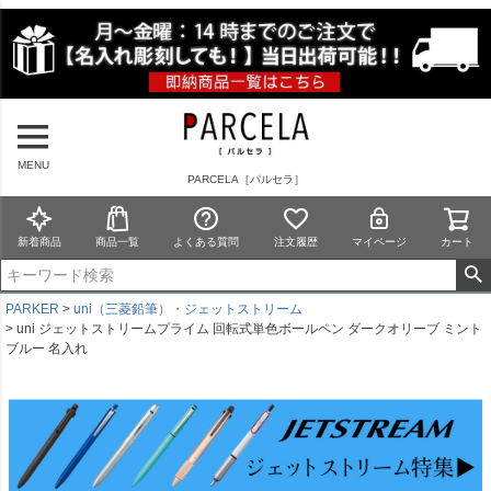
MENU
PARCELA［パルセラ］
新着商品
商品一覧
よくある質問
注文履歴
マイページ
カート
PARKER
uni（三菱鉛筆）・ジェットストリーム
uni ジェットストリームプライム 回転式単色ボールペン ダークオリーブ ミント
ブルー 名入れ