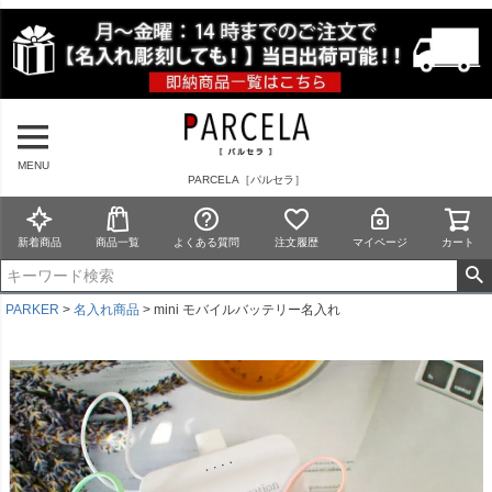
MENU
PARCELA［パルセラ］
新着商品
商品一覧
よくある質問
注文履歴
マイページ
カート
PARKER
名入れ商品
mini モバイルバッテリー名入れ