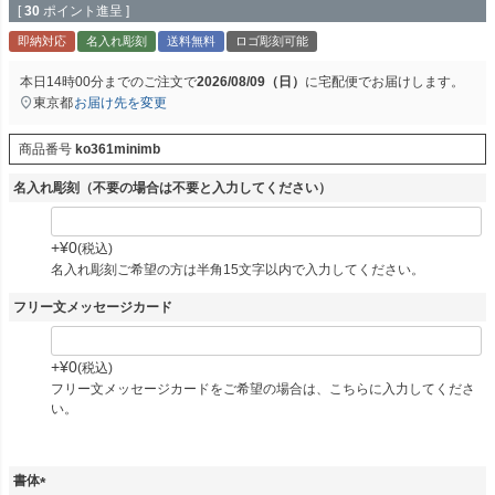
[
30
ポイント進呈 ]
即納対応
名入れ彫刻
送料無料
ロゴ彫刻可能
本日
14時00分
までのご注文で
2026/08/09（日）
に
宅配便
でお届けします。
東京都
お届け先を変更
商品番号
ko361minimb
名入れ彫刻（不要の場合は不要と入力してください）
+
¥
0
税込
名入れ彫刻ご希望の方は半角15文字以内で入力してください。
フリー文メッセージカード
+
¥
0
税込
フリー文メッセージカードをご希望の場合は、こちらに入力してくださ
い。
書体