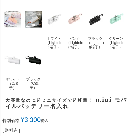
ホワイト
ピンク
ブラック
グリーン
（Lightnin
（Lightnin
（Lightnin
（Lightnin
g端子）
g端子）
g端子）
g端子）
ホワイト
ブラック
（C端
（C端
子）
子）
mini モバ
大容量なのに超ミニサイズで超軽量！
イルバッテリー名入れ
¥
3,300
特別価格
税込
送料込