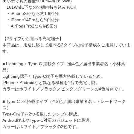
★小型でも大容量5000mAh(18.5Wh)
161Wh以下なので機内持ち込みもOK
・iPhoneSE2なら約1.6回分
・iPhone14Proなら約1回分
・AirPodsPro2なら約5回分
【2タイプから選べる充電端子】
本商品は、用途に応じて選べる2タイプの端子構成をご用意していま
す。
■ Lightning + Type-C 搭載タイプ（全4色／届出事業者名：小林薬
品）
Lightning端子とType-C端子を両方搭載しているため、
iPhone・Androidなど異なる機種を1台で充電可能。
カラーはホワイト／ブラック／ピンク／グリーンの4色展開です。
■ Type-C ×2 搭載タイプ（全2色／届出事業者名：トレードワーク
ス）
Type-C端子を2つ搭載したシンプル構成。
Android端末やType-C対応のガジェットに最適。
カラーはホワイト／ブラックの2色です。