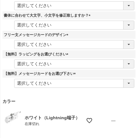
(
必
須
書体に合わせて大文字、小文字を修正致しますか？
)
(
必
須
フリー文メッセージカードのデザイン
)
(
必
須
【無料】ラッピングをお選びください
)
(
必
須
【無料】メッセージカードをお選び下さい
)
(
必
須
)
カラー
ホワイト（Lightning端子）
—
在庫切れ