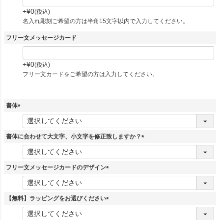
+
¥
0
税込
名入れ彫刻ご希望の方は半角15文字以内で入力してください。
フリー文メッセージカード
+
¥
0
税込
フリー文カードをご希望の方は入力してください。
書体
(
必
須
書体に合わせて大文字、小文字を修正致しますか？
)
(
必
須
フリー文メッセージカードのデザイン
)
(
必
須
【無料】ラッピングをお選びください
)
(
必