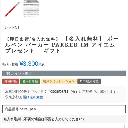
レッドCT
【名入れ無料】 ボー
【即日出荷/名入れ無料】
ルペン パーカー PARKER IM アイエム
プレゼント ギフト
¥
3,300
特別価格
税込
[
30
ポイント進呈 ]
即納対応
名入れ彫刻
彫刻シミュレーション
ロゴ彫刻可能
本日
14時00分
までのご注文で
2026/08/11（火）
に
宅配便
でお届けします。
東京都
お届け先を変更
商品番号
naire_pen
名入れ彫刻（不要の場合は不要と入力してください）