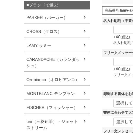
■ブランドで選ぶ
商品番号
lamy-al
PARKER（パーカー）
名入れ彫刻（不要
CROSS（クロス）
+
¥
0
税込
名入れ彫刻
LAMY ラミー
フリー文メッセー
CARANDACHE（カランダッ
シュ）
+
¥
0
税込
フリー文メ
Orobianco（オロビアンコ）
MONTBLANC-モンブラン-
彫刻する書体をお
FISCHER（フィッシャー）
書体に合わせて大
uni（三菱鉛筆）・ジェット
ストリーム
フリー文メッセー