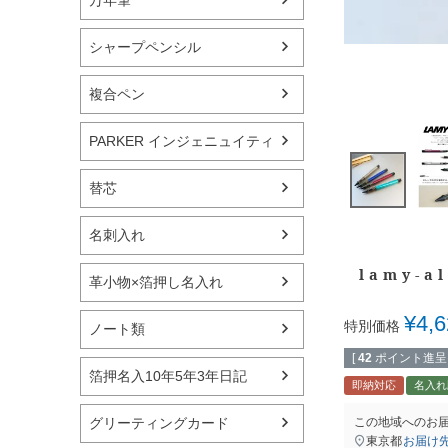
シャープペンシル
複合ペン
PARKER インジェニュイティ
替芯
名刺入れ
lamy-al
革小物×箔押し名入れ
¥
4,
特別価格
ノート類
[
42
ポイント進呈 
箔押名入10年5年3年日記
即納対応
名入れ
グリーティングカード
この地域へのお
東京都
お届け