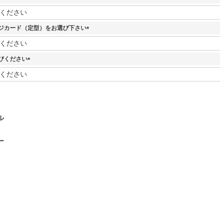
)
(
必
須
ジカード（定型）をお選び下さい
)
(
必
須
びください
)
(
必
須
)
ル
ー