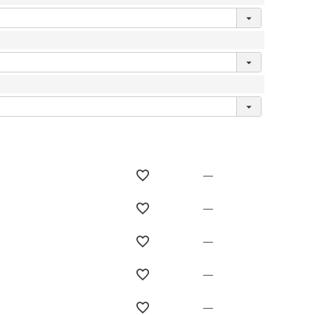
—
—
—
—
—