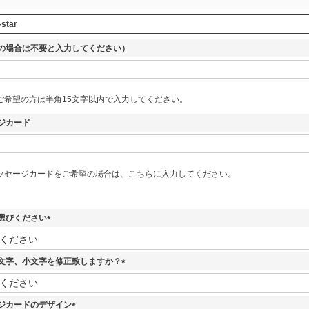
-star
の場合は不要と入力してください）
ご希望の方は半角15文字以内で入力してください。
ジカード
ッセージカードをご希望の場合は、こちらに入力してください。
選びください
(
必
須
文字、小文字を修正致しますか？
)
(
必
須
ジカードのデザイン