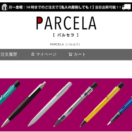
PARCELA［パルセラ］
注文履歴
マイページ
カート
検索