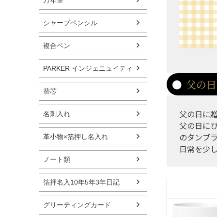
シャープペンシル
複合ペン
PARKER インジェニュイティ
父の日
替芯
父の日に
名刺入れ
父の日に
のタンブ
革小物×箔押し名入れ
日常を少
ノート類
箔押名入10年5年3年日記
グリーティングカード