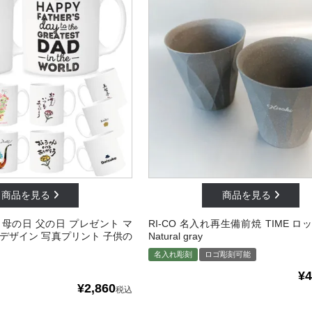
母の日 父の日 プレゼント マ
RI-CO 名入れ再生備前焼 TIME 
デザイン 写真プリント 子供の
Natural gray
名入れ彫刻
ロゴ彫刻可能
¥
4
¥
2,860
税込