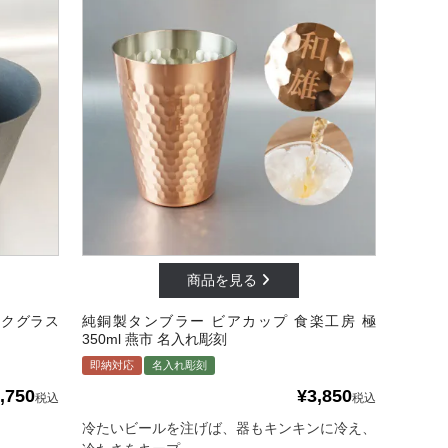
ロックグラス
純銅製タンブラー ビアカップ 食楽工房 極
350ml 燕市 名入れ彫刻
即納対応
名入れ彫刻
,750
¥
3,850
税込
税込
冷たいビールを注げば、器もキンキンに冷え、