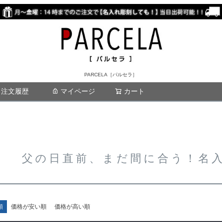
PARCELA［パルセラ］
注文履歴
マイページ
カート
検索
父の日直前、まだ間に合う！名
順
価格が安い順
価格が高い順