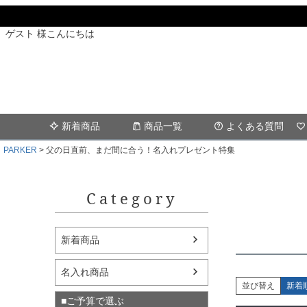
ゲスト 様こんにちは
新着商品
商品一覧
よくある質問
PARKER
父の日直前、まだ間に合う！名入れプレゼント特集
Category
新着商品
名入れ商品
並び替え
新着
■ご予算で選ぶ