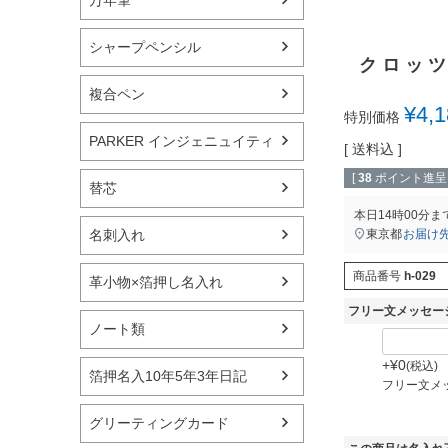
シャープペンシル
クロッツ
複合ペン
¥
4,
特別価格
PARKER インジェニュイティ
送料込
[
38
ポイント進呈 
替芯
本日
14時00分
ま
東京都
お届け
名刺入れ
商品番号
h-029
革小物×箔押し名入れ
フリー文メッセー
ノート類
+
¥
0
税込
箔押名入10年5年3年日記
フリー文メ
グリーティングカード