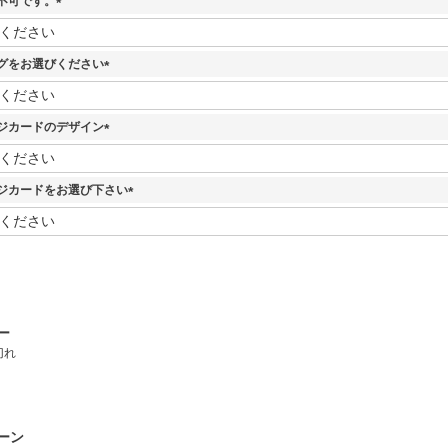
不可です。
(
必
須
グをお選びください
)
(
必
須
ジカードのデザイン
)
(
必
須
ジカードをお選び下さい
)
(
必
須
)
ー
切れ
ーン