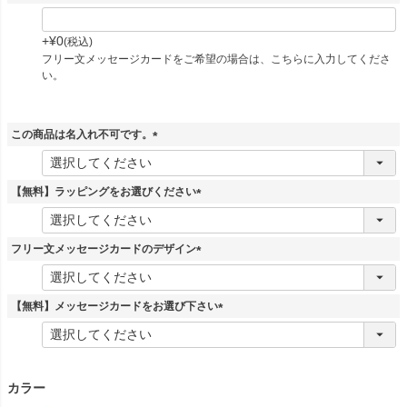
+
¥
0
税込
フリー文メッセージカードをご希望の場合は、こちらに入力してくださ
い。
この商品は名入れ不可です。
(
必
須
【無料】ラッピングをお選びください
)
(
必
須
フリー文メッセージカードのデザイン
)
(
必
須
【無料】メッセージカードをお選び下さい
)
(
必
須
)
カラー