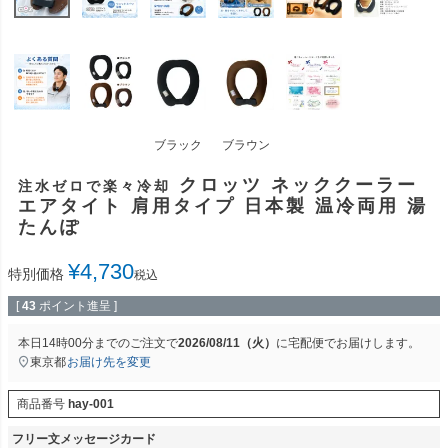
ブラック
ブラウン
クロッツ ネッククーラー
注水ゼロで楽々冷却
エアタイト 肩用タイプ 日本製 温冷両用 湯
たんぽ
¥
4,730
特別価格
税込
[
43
ポイント進呈 ]
本日
14時00分
までのご注文で
2026/08/11（火）
に
宅配便
でお届けします。
東京都
お届け先を変更
商品番号
hay-001
フリー文メッセージカード