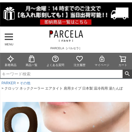
MENU
PARCELA［パルセラ］
新着商品
商品一覧
よくある質問
注文履歴
マイページ
カート
PARKER
その他
クロッツ ネッククーラー エアタイト 肩用タイプ 日本製 温冷両用 湯たんぽ