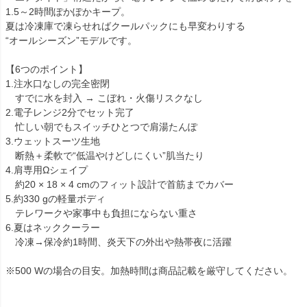
1.5～2時間ぽかぽかキープ。
夏は冷凍庫で凍らせればクールパックにも早変わりする
“オールシーズン”モデルです。
【6つのポイント】
1.注水口なしの完全密閉
すでに水を封入 → こぼれ・火傷リスクなし
2.電子レンジ2分でセット完了
忙しい朝でもスイッチひとつで肩湯たんぽ
3.ウェットスーツ生地
断熱＋柔軟で“低温やけどしにくい”肌当たり
4.肩専用Ωシェイプ
約20 × 18 × 4 cmのフィット設計で首筋までカバー
5.約330 gの軽量ボディ
テレワークや家事中も負担にならない重さ
6.夏はネッククーラー
冷凍→保冷約1時間、炎天下の外出や熱帯夜に活躍
※500 Wの場合の目安。加熱時間は商品記載を厳守してください。