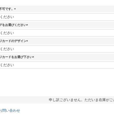
不可です。
(
必
須
グをお選びください
)
(
必
須
ジカードのデザイン
)
(
必
須
ジカードをお選び下さい
)
(
必
須
)
申し訳ございません。ただいま在庫がご
お問い合わせ