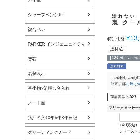
シャープペンシル
濡れない
製 クー
複合ペン
¥
13
特別価格
PARKER インジェニュイティ
送料込
[
120
ポイント進呈
替芯
送料無料
名刺入れ
この地域へのお
東京都
お届け
革小物×箔押し名入れ
商品番号
h-023
ノート類
フリー文メッセー
箔押名入10年5年3年日記
+
¥
0
税込
フリー文メ
グリーティングカード