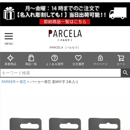
MENU
PARCELA［パルセラ］
新着商品
商品一覧
よくある質問
注文履歴
マイページ
カート
PARKER
替芯
パーカー替芯 黒M中字 3本入り