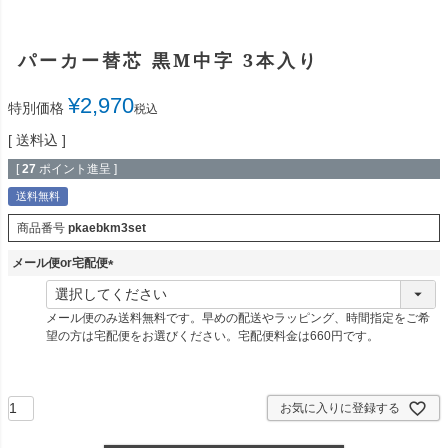
パーカー替芯 黒M中字 3本入り
¥
2,970
特別価格
税込
送料込
[
27
ポイント進呈 ]
送料無料
商品番号
pkaebkm3set
メール便or宅配便
(
必
メール便のみ送料無料です。早めの配送やラッピング、時間指定をご希
須
望の方は宅配便をお選びください。宅配便料金は660円です。
)
お気に入りに登録する