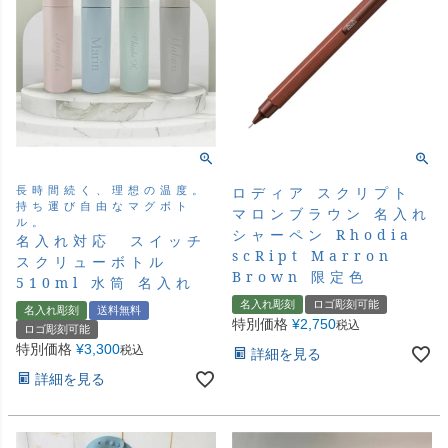
長時間続く、理想の温度。
ロディア スクリプト
持ち運び自由なマグボト
マロンブラウン 名入れ
ル。
シャーペン Rhodia
名入れ対応 スイッチ
scRipt Marron
スクリューボトル
Brown 限定色
510ml 水筒 名入れ
名入れ彫刻
ロゴ彫刻可能
名入れ彫刻
送料無料
特別価格
¥
2,750
税込
ロゴ彫刻可能
特別価格
¥
3,300
税込
詳細を見る
詳細を見る