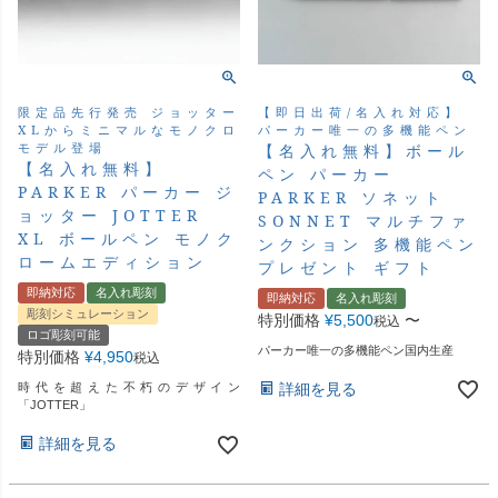
【即日出荷/名入れ対応】
限定品先行発売 ジョッター
パーカー唯一の多機能ペン
XLからミニマルなモノクロ
モデル登場
【名入れ無料】ボール
【名入れ無料】
ペン パーカー
PARKER パーカー ジ
PARKER ソネット
ョッター JOTTER
SONNET マルチファ
XL ボールペン モノク
ンクション 多機能ペン
ロームエディション
プレゼント ギフト
即納対応
名入れ彫刻
即納対応
名入れ彫刻
彫刻シミュレーション
特別価格
¥
5,500
〜
税込
ロゴ彫刻可能
パーカー唯一の多機能ペン国内生産
特別価格
¥
4,950
税込
詳細を見る
時代を超えた不朽のデザイン
「JOTTER」
詳細を見る