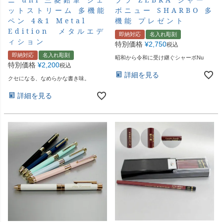
ットストリーム 多機能
ボニュー SHARBO 多
ペン 4&1 Metal
機能 プレゼント
Edition メタルエデ
即納対応
名入れ彫刻
ィション
特別価格
¥
2,750
税込
即納対応
名入れ彫刻
昭和から令和に受け継ぐシャーボNu
特別価格
¥
2,200
税込
詳細を見る
クセになる、なめらかな書き味。
詳細を見る