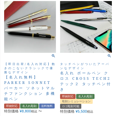
【即日出荷/名入れ対応】飽
タッチペンがついたアーバ
きのこないクラシックで優
ンなデザイン
雅なデザイン
名入れ ボールペン ク
【名入れ無料】
ロス CROSS TECH2
PARKER SONNET
テック２ タッチペン付
パーカー ソネットマル
き
チファンクション 多機
即納対応
名入れ彫刻
能ペン
彫刻シミュレーション
即納対応
名入れ彫刻
送料無料
ロゴ彫刻可能
特別価格
¥
8,800
〜
特別価格
¥
5,500
税込
税込