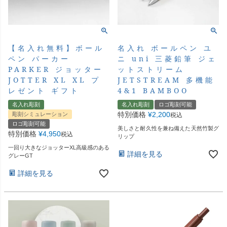
【名入れ無料】ボール
名入れ ボールペン ユ
ペン パーカー
ニ uni 三菱鉛筆 ジェ
PARKER ジョッター
ットストリーム
JOTTER XL XL プ
JETSTREAM 多機能
レゼント ギフト
4&1 BAMBOO
名入れ彫刻
名入れ彫刻
ロゴ彫刻可能
特別価格
¥
2,200
彫刻シミュレーション
税込
ロゴ彫刻可能
美しさと耐久性を兼ね備えた天然竹製グ
特別価格
¥
4,950
税込
リップ
一回り大きなジョッターXL高級感のある
詳細を見る
グレーGT
詳細を見る