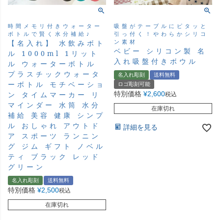
時間メモリ付きウォーター
吸盤がテーブルにピタッと
ボトルで賢く水分補給♪
引っ付く！やわらかシリコ
ン素材
【名入れ】 水飲みボト
ベビー シリコン製 名
ル 1000ml 1リット
入れ吸盤付きボウル
ル ウォーターボトル
プラスチックウォータ
名入れ彫刻
送料無料
ーボトル モチベーショ
ロゴ彫刻可能
ン タイムマーカー リ
特別価格
¥
2,600
税込
マインダー 水筒 水分
在庫切れ
補給 美容 健康 シンプ
ル おしゃれ アウトド
詳細を見る
ア スポーツ ランニン
グ ジム ギフト ノベル
ティ ブラック レッド
グリーン
名入れ彫刻
送料無料
特別価格
¥
2,500
税込
在庫切れ