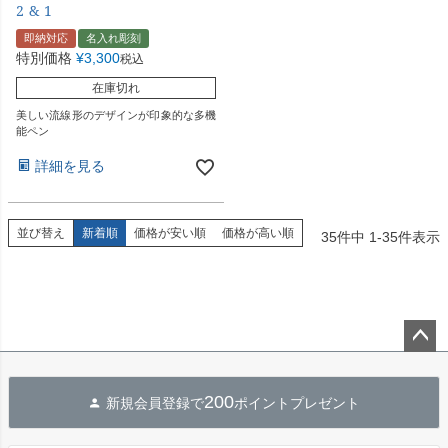
2&1
即納対応
名入れ彫刻
特別価格
¥
3,300
税込
在庫切れ
美しい流線形のデザインが印象的な多機
能ペン
詳細を見る
並び替え
新着順
価格が安い順
価格が高い順
35
件中
1
-
35
件表示
ペー
ジト
200
新規会員登録で
ポイントプレゼント
ップ
へ