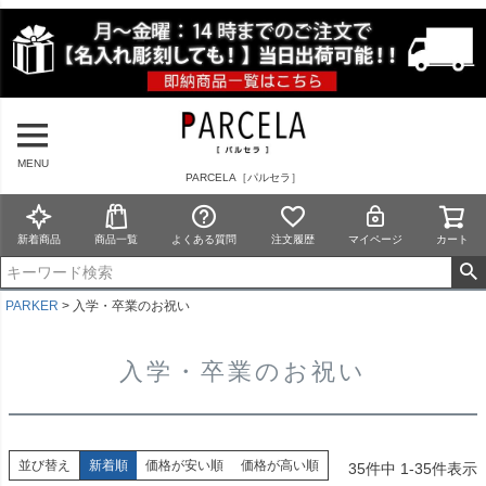
MENU
PARCELA［パルセラ］
新着商品
商品一覧
よくある質問
注文履歴
マイページ
カート
PARKER
入学・卒業のお祝い
入学・卒業のお祝い
並び替え
新着順
価格が安い順
価格が高い順
35
件中
1
-
35
件表示