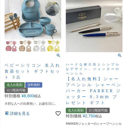
ハードな耐久性とシンプル
ベビーシリコン 名入れ
なデザイン、ジョッターの
食器セット ギフトセッ
ペンシル
ト 5点
【名入れ無料】シャー
プペンシル シャーペン
名入れ彫刻
送料無料
パーカー PARKER ジ
ロゴ彫刻可能
特別価格
¥
8,800
ョッター 0.5mm プ
税込
レゼント ギフト
大切な人への出産祝い、お誕生日に。
名入れ彫刻
ロゴ彫刻可能
詳細を見る
特別価格
¥
2,750
税込
PARKERジョッターのシャープペンシル