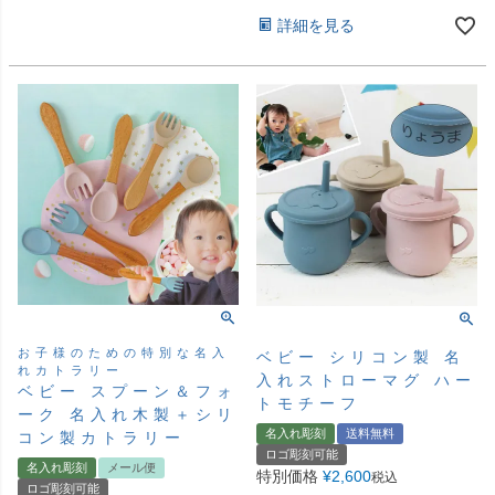
詳細を見る
お子様のための特別な名入
ベビー シリコン製 名
れカトラリー
入れストローマグ ハー
ベビー スプーン＆フォ
トモチーフ
ーク 名入れ木製＋シリ
コン製カトラリー
名入れ彫刻
送料無料
ロゴ彫刻可能
名入れ彫刻
メール便
特別価格
¥
2,600
税込
ロゴ彫刻可能