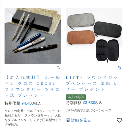
【名入れ無料】 ボール
LIFT+ ラウンドジッ
ペン クロス CROSS
プペンケース 筆箱 レ
ファウンダリー ツイス
ザー プレゼント
ト式 プレゼント
名入れ彫刻
特別価格
¥
3,630
特別価格
¥
4,400
税込
税込
LIFT+の美学が息づくペンケース
クロスの定番モデル「コベントリー」に
触発された「ファウンダリー」。 大胆
詳細を見る
なダブルセンターリングと円錐型のトッ
プが魅力。