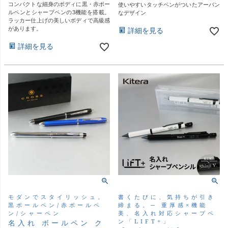
コンパクトな細身のボディに黒・赤ボー
使いやすいタッチペンがついたアーバン
ルペンとシャープペンの3機能を搭載。
なデザイン
ラッカー仕上げの美しいボディで高級感
があります。
詳細を見る
詳細を見る
モダンでスタイリッシュ。
書くたびに、気持ちが引き
黒ボールペン/赤ボールペ
締まる。─ 重厚感×機能
ン/シャーペン
美、名入れ対応シャープペ
ン「LIFT+」
名入れ ボールペン ク