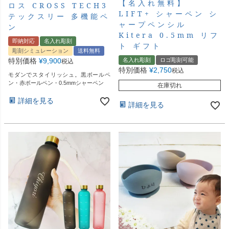
【名入れ無料】
ロス CROSS TECH3
LIFT+ シャーペン シ
テックスリー 多機能ペ
ャープペンシル
ン
Kitera 0.5mm リフ
即納対応
名入れ彫刻
ト ギフト
彫刻シミュレーション
送料無料
特別価格
¥
9,900
名入れ彫刻
ロゴ彫刻可能
税込
特別価格
¥
2,750
税込
モダンでスタイリッシュ。黒ボールペ
ン・赤ボールペン・0.5mmシャーペン
在庫切れ
詳細を見る
詳細を見る