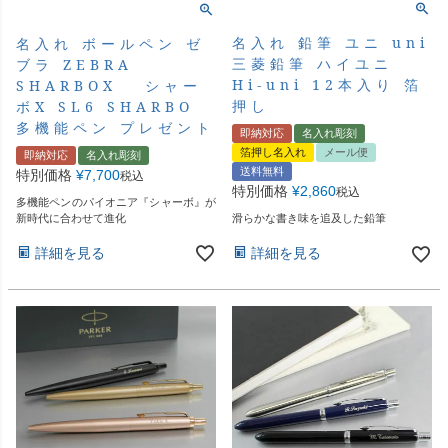
名入れ 鉛筆 ユニ uni
名入れ ボールペン ゼ
三菱鉛筆 ハイユニ
ブラ ZEBRA
Hi-uni 12本入り 箔
SHARBOX シャー
押し
ボX SL6 SHARBO
多機能ペン プレゼント
即納対応
名入れ彫刻
箔押し名入れ
メール便
即納対応
名入れ彫刻
送料無料
特別価格
¥
7,700
税込
特別価格
¥
2,860
税込
多機能ペンのパイオニア『シャーボ』が
新時代に合わせて進化
滑らかな書き味を追及した鉛筆
詳細を見る
詳細を見る