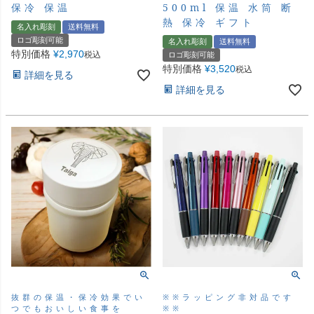
保冷 保温
500ml 保温 水筒 断
熱 保冷 ギフト
名入れ彫刻
送料無料
ロゴ彫刻可能
名入れ彫刻
送料無料
特別価格
¥
2,970
税込
ロゴ彫刻可能
特別価格
¥
3,520
税込
詳細を見る
詳細を見る
抜群の保温・保冷効果でい
※※ラッピング非対品です
つでもおいしい食事を
※※