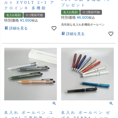
ルト EVOLT 2+1 ア
プレゼント
クロインキ 多機能
名入れ彫刻
ロゴ彫刻可能
名入れ彫刻
ロゴ彫刻可能
特別価格
¥
6,600
税込
特別価格
¥
1,650
税込
高性能な名入れ多機能ボールペン
詳細を見る
詳細を見る
名入れ ボールペン ユ
名入れ ボールペン ゼ
ニ uni 三菱鉛筆 ジェ
ブラ ZEBRA シャー