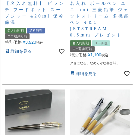
【名入れ無料】 ビラン
名入れ ボールペン ユ
チ フードポット スー
ニ uni 三菱鉛筆 ジェ
プジャー 420ml 保冷
ットストリーム 多機能
保温
ペン 4＆1
JETSTREAM
名入れ彫刻
送料無料
0.5mm プレゼント
ロゴ彫刻可能
特別価格
¥
3,520
税込
名入れ彫刻
メール便
ロゴ彫刻可能
詳細を見る
特別価格
¥
1,100
税込
クセになる、なめらかな書き味。
詳細を見る