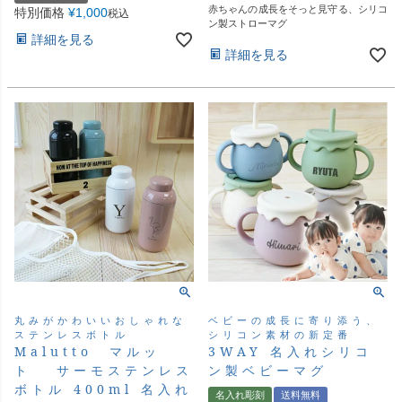
赤ちゃんの成長をそっと見守る、シリコ
特別価格
¥
1,000
税込
ン製ストローマグ
詳細を見る
詳細を見る
丸みがかわいいおしゃれな
ベビーの成長に寄り添う、
ステンレスボトル
シリコン素材の新定番
Malutto マルッ
3WAY 名入れシリコ
ト サーモステンレス
ン製ベビーマグ
ボトル 400ml 名入れ
名入れ彫刻
送料無料