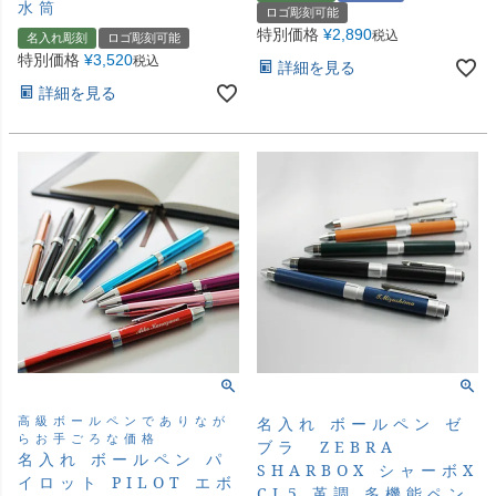
水筒
ロゴ彫刻可能
特別価格
¥
2,890
税込
名入れ彫刻
ロゴ彫刻可能
特別価格
¥
3,520
税込
詳細を見る
詳細を見る
高級ボールペンでありなが
名入れ ボールペン ゼ
らお手ごろな価格
ブラ ZEBRA
名入れ ボールペン パ
SHARBOX シャーボX
イロット PILOT エボ
CL5 革調 多機能ペン